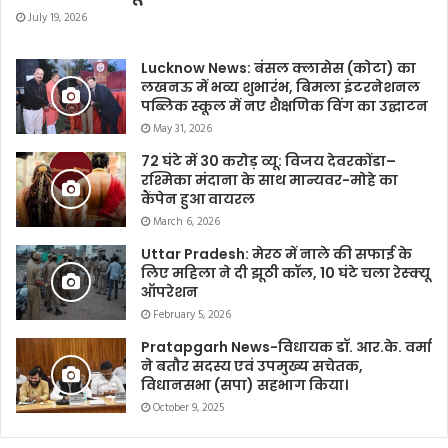
July 19, 2026
Lucknow News: बंसल क्लासेस (कोटा) का
लखनऊ में भव्य शुभारंभ, बिमला इंटरनेशनल
पब्लिक स्कूल में नए शैक्षणिक विंग का उद्घाटन
May 31, 2026
72 घंटे में 30 करोड़ व्यू: विजय देवरकोंडा–
रश्मिका मंदाना के साथ मान्यवर-मोहे का
कैंपेन हुआ वायरल
March 6, 2026
Uttar Pradesh: मेरठ में नाले की सफाई के
लिए महिला ने दी झूठी कॉल, 10 घंटे चला रेस्क्यू
ऑपरेशन
February 5, 2026
Pratapgarh News-विधायक डॉ. आर.के. वर्मा
ने बतौर सदस्य एवं उपमुख्य सचेतक,
विधानसभा (सपा) सहभाग किया।
October 9, 2025