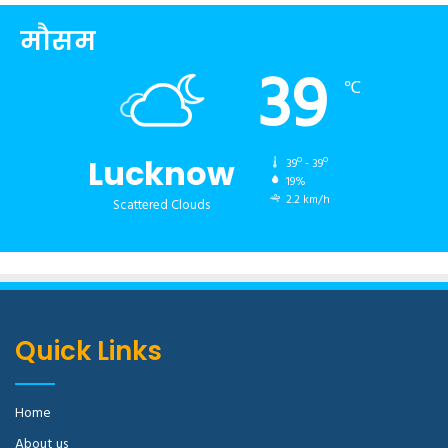
मौसम
39
℃
Lucknow
39º - 39º
19%
2.2 km/h
Scattered Clouds
Quick Links
Home
About us