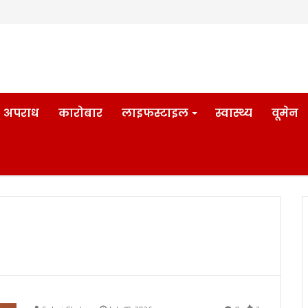
अपराध
कारोबार
लाइफस्टाइल
स्वास्थ्य
वूमेन