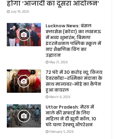
होगा ‘आजादी का दूसरा आंदोलन’
July 19, 2026
Lucknow News: बंसल
क्लासेस (कोटा) का लखनऊ
में भव्य शुभारंभ, बिमला
इंटरनेशनल पब्लिक स्कूल में
नए शैक्षणिक विंग का
उद्घाटन
May 31, 2026
72 घंटे में 30 करोड़ व्यू: विजय
देवरकोंडा–रश्मिका मंदाना के
साथ मान्यवर-मोहे का कैंपेन
हुआ वायरल
March 6, 2026
Uttar Pradesh: मेरठ में
नाले की सफाई के लिए
महिला ने दी झूठी कॉल, 10
घंटे चला रेस्क्यू ऑपरेशन
February 5, 2026