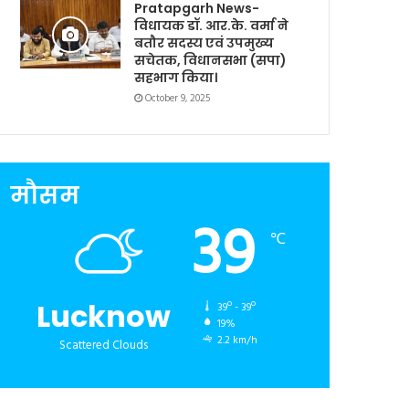
Pratapgarh News-
विधायक डॉ. आर.के. वर्मा ने
बतौर सदस्य एवं उपमुख्य
सचेतक, विधानसभा (सपा)
सहभाग किया।
October 9, 2025
मौसम
39
℃
Lucknow
39º - 39º
19%
2.2 km/h
Scattered Clouds