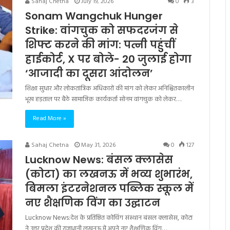
Sahaj Chetna
July 19, 2026
0
3
Sonam Wangchuk Hunger
Strike: वांगचुक को सफदरजंग से
शिफ्ट करने की मांग: पत्नी पहुंचीं
हाईकोर्ट, X पर बोले- 20 जुलाई होगा
‘आजादी का दूसरा आंदोलन’
शिक्षा सुधार और लोकतांत्रिक अधिकारों की मांग को लेकर अनिश्चितकालीन
भूख हड़ताल पर बैठे सामाजिक कार्यकर्ता सोनम वांगचुक को लेकर…
Read More »
Sahaj Chetna
May 31, 2026
0
127
Lucknow News: बंसल क्लासेस
(कोटा) का लखनऊ में भव्य शुभारंभ,
बिमला इंटरनेशनल पब्लिक स्कूल में
नए शैक्षणिक विंग का उद्घाटन
Lucknow News:देश के प्रतिष्ठित कोचिंग संस्थान बंसल क्लासेस, कोटा
ने उत्तर प्रदेश की राजधानी लखनऊ में अपने नए शैक्षणिक विंग…