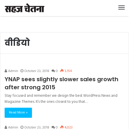
वीडियो
Admin
October 23, 2018
0
3,154
YNAP sees slightly slower sales growth
after strong 2015
Stay focused and remember we design the best WordPress News and
Magazine Themes. It’s the ones closest to you that…
Read More »
Admin
October 23, 2018
0
4,023