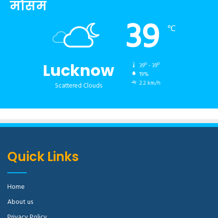
मौसम
39
℃
Lucknow
39º - 39º
19%
2.2 km/h
Scattered Clouds
Quick Links
Home
About us
Privacy Policy