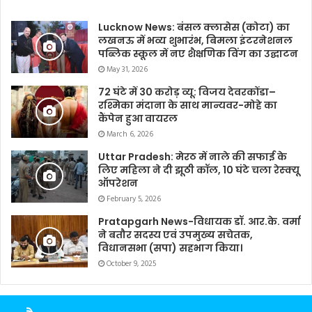
Lucknow News: बंसल क्लासेस (कोटा) का
लखनऊ में भव्य शुभारंभ, बिमला इंटरनेशनल
पब्लिक स्कूल में नए शैक्षणिक विंग का उद्घाटन
May 31, 2026
72 घंटे में 30 करोड़ व्यू: विजय देवरकोंडा–
रश्मिका मंदाना के साथ मान्यवर-मोहे का
कैंपेन हुआ वायरल
March 6, 2026
Uttar Pradesh: मेरठ में नाले की सफाई के
लिए महिला ने दी झूठी कॉल, 10 घंटे चला रेस्क्यू
ऑपरेशन
February 5, 2026
Pratapgarh News-विधायक डॉ. आर.के. वर्मा
ने बतौर सदस्य एवं उपमुख्य सचेतक,
विधानसभा (सपा) सहभाग किया।
October 9, 2025