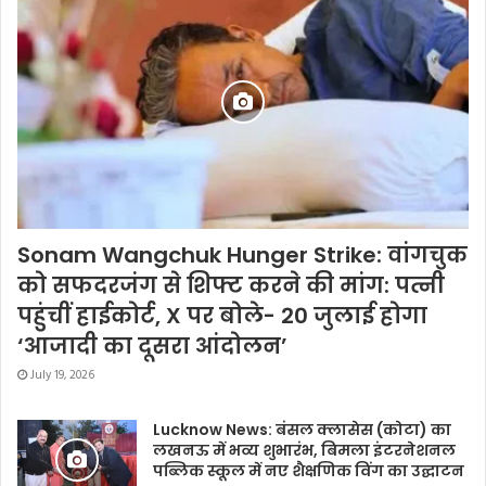
Sonam Wangchuk Hunger Strike: वांगचुक
को सफदरजंग से शिफ्ट करने की मांग: पत्नी
पहुंचीं हाईकोर्ट, X पर बोले- 20 जुलाई होगा
‘आजादी का दूसरा आंदोलन’
July 19, 2026
Lucknow News: बंसल क्लासेस (कोटा) का
लखनऊ में भव्य शुभारंभ, बिमला इंटरनेशनल
पब्लिक स्कूल में नए शैक्षणिक विंग का उद्घाटन