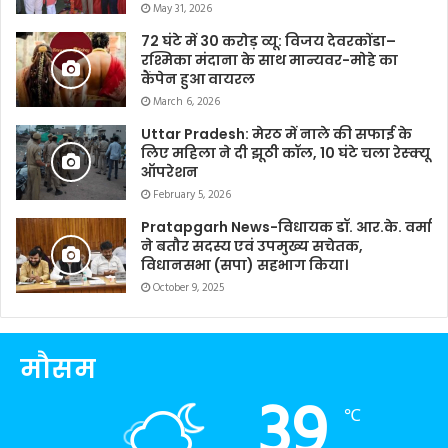
May 31, 2026
72 घंटे में 30 करोड़ व्यू: विजय देवरकोंडा–
रश्मिका मंदाना के साथ मान्यवर-मोहे का
कैंपेन हुआ वायरल
March 6, 2026
Uttar Pradesh: मेरठ में नाले की सफाई के
लिए महिला ने दी झूठी कॉल, 10 घंटे चला रेस्क्यू
ऑपरेशन
February 5, 2026
Pratapgarh News-विधायक डॉ. आर.के. वर्मा
ने बतौर सदस्य एवं उपमुख्य सचेतक,
विधानसभा (सपा) सहभाग किया।
October 9, 2025
मौसम
39
℃