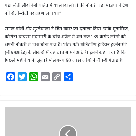
गई। खेती और निर्माण क्षेत्र में 41 लाख लोगों की नौकरी गई। भाजपा ने देश
की रोजी-रोटी पर ग्रहण लगाया।’’
राहुल गांधी और सुरजेवाला ने जिस खबर का हवाला दिया उसके मुताबिक,
कोरोना वायरस महामारी के बीच अप्रैल से अब तक 1.89 करोड़ लोगों को
अपनी नौकरी से हाथ धोना पड़ा है। ‘सेंटर फॉर मॉनिटरिंग इंडियन इकॉनामी’
(सीएमआईई) के आंकड़ों में यह बात सामने आई है। इसमें कहा गया है कि
पिछले महीने यानी जुलाई में लगभग 50 लाख लोगों ने नौकरी गंवाई है।
F
T
W
E
C
S
a
w
h
m
o
h
c
i
a
a
p
a
e
t
t
i
y
r
b
t
s
l
L
e
o
e
A
i
o
r
p
n