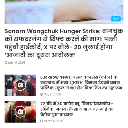
दिल्ली
Sonam Wangchuk Hunger Strike: वांगचुक
को सफदरजंग से शिफ्ट करने की मांग: पत्नी
पहुंचीं हाईकोर्ट, X पर बोले- 20 जुलाई होगा
‘आजादी का दूसरा आंदोलन’
July 19, 2026
Lucknow News: बंसल क्लासेस (कोटा) का
लखनऊ में भव्य शुभारंभ, बिमला इंटरनेशनल
पब्लिक स्कूल में नए शैक्षणिक विंग का उद्घाटन
May 31, 2026
72 घंटे में 30 करोड़ व्यू: विजय देवरकोंडा–
रश्मिका मंदाना के साथ मान्यवर-मोहे का
कैंपेन हुआ वायरल
March 6, 2026