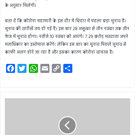
के अनुसार मिलेगी।
बता दें कि कोरोना महामारी के इस दौर में बिहार में पहला बड़ा चुनाव है।
चुनाव की तारीखें तय हो गई हैं। इस बार 28 अक्तूबर से तीन नवंबर तक तीन
फेज में चुनाव होगा। नतीजे 10 नवंबर को आएंगे। 7.29 करोड़ मतदाता अपने
मताधिकार का इस्तेमाल करेंगे। लेकिन इस बार का चुनाव पिछले चुनाव से
काफी अलग होने जा रहा है और इसका कारण कोरोना वायरस है।
F
T
W
E
C
S
a
w
h
m
o
h
c
i
a
a
p
a
e
t
t
i
y
r
b
t
s
l
L
e
o
e
A
i
o
r
p
n
k
p
k