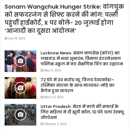
Sonam Wangchuk Hunger Strike: वांगचुक
को सफदरजंग से शिफ्ट करने की मांग: पत्नी
पहुंचीं हाईकोर्ट, X पर बोले- 20 जुलाई होगा
‘आजादी का दूसरा आंदोलन’
July 19, 2026
Lucknow News: बंसल क्लासेस (कोटा) का
लखनऊ में भव्य शुभारंभ, बिमला इंटरनेशनल
पब्लिक स्कूल में नए शैक्षणिक विंग का उद्घाटन
May 31, 2026
72 घंटे में 30 करोड़ व्यू: विजय देवरकोंडा–
रश्मिका मंदाना के साथ मान्यवर-मोहे का
कैंपेन हुआ वायरल
March 6, 2026
Uttar Pradesh: मेरठ में नाले की सफाई के
लिए महिला ने दी झूठी कॉल, 10 घंटे चला रेस्क्यू
ऑपरेशन
February 5, 2026