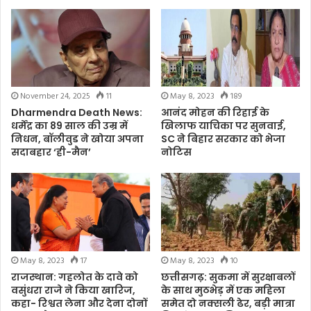
November 24, 2025
11
May 8, 2023
189
Dharmendra Death News:
आनंद मोहन की रिहाई के
धर्मेंद्र का 89 साल की उम्र में
खिलाफ याचिका पर सुनवाई,
निधन, बॉलीवुड ने खोया अपना
SC ने बिहार सरकार को भेजा
सदाबहार ‘ही-मैन’
नोटिस
May 8, 2023
17
May 8, 2023
10
राजस्थान: गहलोत के दावे को
छत्तीसगढ़: सुकमा में सुरक्षाबलों
वसुंधरा राजे ने किया खारिज,
के साथ मुठभेड़ में एक महिला
कहा- रिश्वत लेना और देना दोनों
समेत दो नक्सली ढेर, बड़ी मात्रा