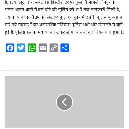
हैं. हत्या लूट, चोरी समेत इस हिस्ट्रीशीटर पर कुल नौ मामले जौनपुर के
अलग-अलग थानों में दर्ज होने की पुलिस को अभी तक जानकारी मिली है,
जबकि अभिषेक गौतम के खिलाफ कुल छः मुकदमे दर्ज हैं. पुलिस मुठभेड़ मे
मारे गये बदमाशों का आपराधिक इतिहास पुलिस अभी और खंगालने मे जुटी
हुई है. पुलिस इस कामयाबी को लेकर लोगो मे चर्चा का विषय बना हुआ है.
F
T
W
E
C
S
a
w
h
m
o
h
c
i
a
a
p
a
e
t
t
i
y
r
b
t
s
l
L
e
o
e
A
i
o
r
p
n
k
p
k