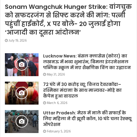
Sonam Wangchuk Hunger Strike: वांगचुक
को सफदरजंग से शिफ्ट करने की मांग: पत्नी
पहुंचीं हाईकोर्ट, X पर बोले- 20 जुलाई होगा
‘आजादी का दूसरा आंदोलन’
July 19, 2026
Lucknow News: बंसल क्लासेस (कोटा) का
लखनऊ में भव्य शुभारंभ, बिमला इंटरनेशनल
पब्लिक स्कूल में नए शैक्षणिक विंग का उद्घाटन
May 31, 2026
72 घंटे में 30 करोड़ व्यू: विजय देवरकोंडा–
रश्मिका मंदाना के साथ मान्यवर-मोहे का
कैंपेन हुआ वायरल
March 6, 2026
Uttar Pradesh: मेरठ में नाले की सफाई के
लिए महिला ने दी झूठी कॉल, 10 घंटे चला रेस्क्यू
ऑपरेशन
February 5, 2026