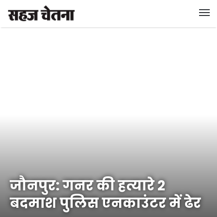
जौनपुर: गनर की हत्यारे 2
बदमाश पुलिस एनकाउंटर में ढेर