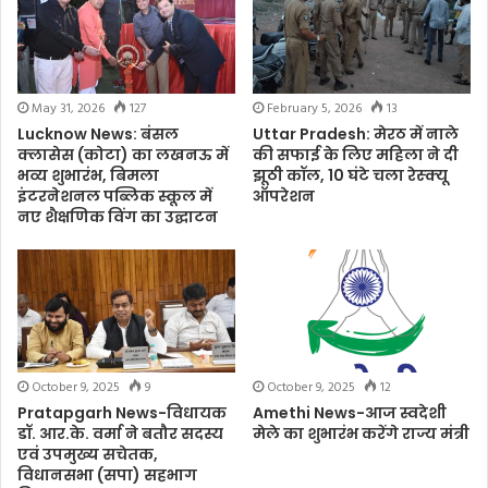
May 31, 2026
127
February 5, 2026
13
Lucknow News: बंसल
Uttar Pradesh: मेरठ में नाले
क्लासेस (कोटा) का लखनऊ में
की सफाई के लिए महिला ने दी
भव्य शुभारंभ, बिमला
झूठी कॉल, 10 घंटे चला रेस्क्यू
इंटरनेशनल पब्लिक स्कूल में
ऑपरेशन
नए शैक्षणिक विंग का उद्घाटन
October 9, 2025
9
October 9, 2025
12
Pratapgarh News-विधायक
Amethi News-आज स्वदेशी
डॉ. आर.के. वर्मा ने बतौर सदस्य
मेले का शुभारंभ करेंगे राज्य मंत्री
एवं उपमुख्य सचेतक,
विधानसभा (सपा) सहभाग