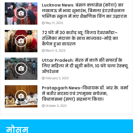
Lucknow News: बंसल क्लासेस (कोटा) का
लखनऊ में भव्य शुभारंभ, बिमला इंटरनेशनल
पब्लिक स्कूल में नए शैक्षणिक विंग का उद्घाटन
May 31, 2026
72 घंटे में 30 करोड़ व्यू: विजय देवरकोंडा–
रश्मिका मंदाना के साथ मान्यवर-मोहे का
कैंपेन हुआ वायरल
March 6, 2026
Uttar Pradesh: मेरठ में नाले की सफाई के
लिए महिला ने दी झूठी कॉल, 10 घंटे चला रेस्क्यू
ऑपरेशन
February 5, 2026
Pratapgarh News-विधायक डॉ. आर.के. वर्मा
ने बतौर सदस्य एवं उपमुख्य सचेतक,
विधानसभा (सपा) सहभाग किया।
October 9, 2025
मौसम