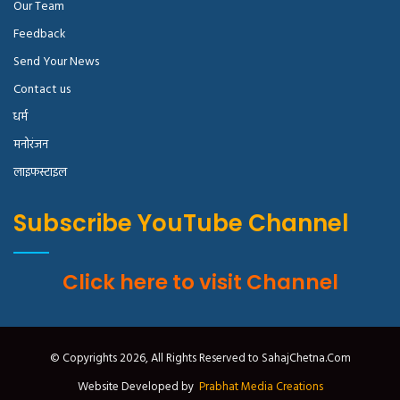
Our Team
Feedback
Send Your News
Contact us
धर्म
मनोरंजन
लाइफस्टाइल
Subscribe YouTube Channel
Click here to visit Channel
© Copyrights 2026, All Rights Reserved to SahajChetna.Com
Website Developed by
Prabhat Media Creations