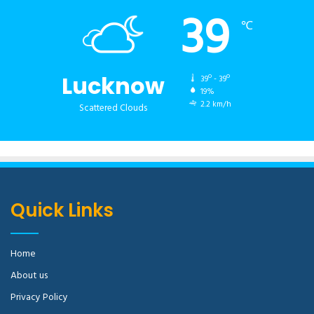
39
℃
Lucknow
39º - 39º
19%
2.2 km/h
Scattered Clouds
Quick Links
Home
About us
Privacy Policy