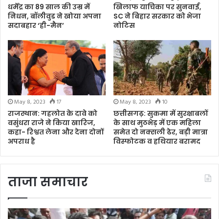
धर्मेंद्र का 89 साल की उम्र में
खिलाफ याचिका पर सुनवाई,
निधन, बॉलीवुड ने खोया अपना
SC ने बिहार सरकार को भेजा
सदाबहार ‘ही-मैन’
नोटिस
May 8, 2023
17
May 8, 2023
10
राजस्थान: गहलोत के दावे को
छत्तीसगढ़: सुकमा में सुरक्षाबलों
वसुंधरा राजे ने किया खारिज,
के साथ मुठभेड़ में एक महिला
कहा- रिश्वत लेना और देना दोनों
समेत दो नक्सली ढेर, बड़ी मात्रा
अपराध है
विस्फोटक व हथियार बरामद
ताजा समाचार