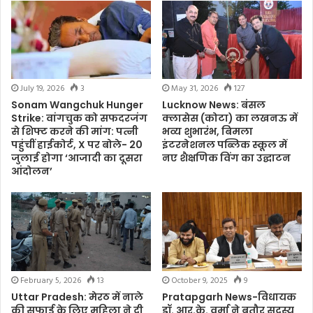
July 19, 2026
3
May 31, 2026
127
Sonam Wangchuk Hunger
Lucknow News: बंसल
Strike: वांगचुक को सफदरजंग
क्लासेस (कोटा) का लखनऊ में
से शिफ्ट करने की मांग: पत्नी
भव्य शुभारंभ, बिमला
पहुंचीं हाईकोर्ट, X पर बोले- 20
इंटरनेशनल पब्लिक स्कूल में
जुलाई होगा ‘आजादी का दूसरा
नए शैक्षणिक विंग का उद्घाटन
आंदोलन’
February 5, 2026
13
October 9, 2025
9
Uttar Pradesh: मेरठ में नाले
Pratapgarh News-विधायक
की सफाई के लिए महिला ने दी
डॉ. आर.के. वर्मा ने बतौर सदस्य