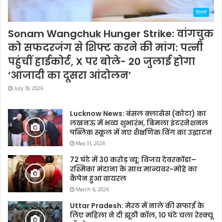
दिल्ली
Sonam Wangchuk Hunger Strike: वांगचुक
को सफदरजंग से शिफ्ट करने की मांग: पत्नी
पहुंचीं हाईकोर्ट, X पर बोले- 20 जुलाई होगा
‘आजादी का दूसरा आंदोलन’
July 19, 2026
Lucknow News: बंसल क्लासेस (कोटा) का
लखनऊ में भव्य शुभारंभ, बिमला इंटरनेशनल
पब्लिक स्कूल में नए शैक्षणिक विंग का उद्घाटन
May 31, 2026
72 घंटे में 30 करोड़ व्यू: विजय देवरकोंडा–
रश्मिका मंदाना के साथ मान्यवर-मोहे का
कैंपेन हुआ वायरल
March 6, 2026
Uttar Pradesh: मेरठ में नाले की सफाई के
लिए महिला ने दी झूठी कॉल, 10 घंटे चला रेस्क्यू