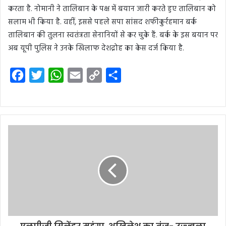
करता है. नोमानी ने तालिबान के पक्ष में बयान जारी करते हुए तालिबान को
सलाम भी किया है. वहीं, इससे पहले सपा सांसद शफीकुर्रहमान बर्क
तालिबान की तुलना स्वतंत्रता सेनानियों से कर चुके हैं. बर्क के इस बयान पर
अब यूपी पुलिस ने उनके खिलाफ देशद्रोह का केस दर्ज किया है.
F
T
W
E
C
S
a
w
h
m
o
h
c
i
a
a
p
a
e
t
t
i
y
r
b
t
s
l
L
e
o
e
A
i
o
r
p
n
k
p
k