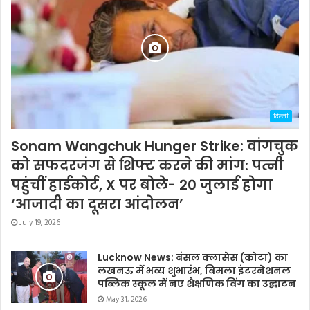
दिल्ली
Sonam Wangchuk Hunger Strike: वांगचुक
को सफदरजंग से शिफ्ट करने की मांग: पत्नी
पहुंचीं हाईकोर्ट, X पर बोले- 20 जुलाई होगा
‘आजादी का दूसरा आंदोलन’
July 19, 2026
Lucknow News: बंसल क्लासेस (कोटा) का
लखनऊ में भव्य शुभारंभ, बिमला इंटरनेशनल
पब्लिक स्कूल में नए शैक्षणिक विंग का उद्घाटन
May 31, 2026