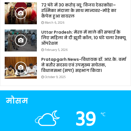
72 घंटे में 30 करोड़ व्यू: विजय देवरकोंडा–
रश्मिका मंदाना के साथ मान्यवर-मोहे का
कैंपेन हुआ वायरल
March 6, 2026
Uttar Pradesh: मेरठ में नाले की सफाई के
लिए महिला ने दी झूठी कॉल, 10 घंटे चला रेस्क्यू
ऑपरेशन
February 5, 2026
Pratapgarh News-विधायक डॉ. आर.के. वर्मा
ने बतौर सदस्य एवं उपमुख्य सचेतक,
विधानसभा (सपा) सहभाग किया।
October 9, 2025
मौसम
39
℃