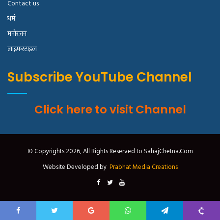
Contact us
धर्म
मनोरंजन
लाइफस्टाइल
Subscribe YouTube Channel
Click here to visit Channel
© Copyrights 2026, All Rights Reserved to SahajChetna.Com
Website Developed by
Prabhat Media Creations
Facebook
Twitter
Google+
WhatsApp
Telegram
Viber