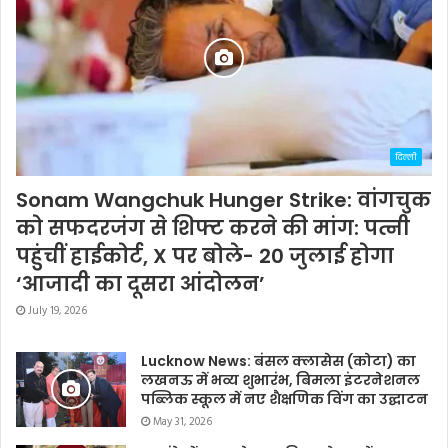
दिल्ली
Sonam Wangchuk Hunger Strike: वांगचुक
को सफदरजंग से शिफ्ट करने की मांग: पत्नी
पहुंचीं हाईकोर्ट, X पर बोले- 20 जुलाई होगा
‘आजादी का दूसरा आंदोलन’
July 19, 2026
Lucknow News: बंसल क्लासेस (कोटा) का
लखनऊ में भव्य शुभारंभ, बिमला इंटरनेशनल
पब्लिक स्कूल में नए शैक्षणिक विंग का उद्घाटन
May 31, 2026