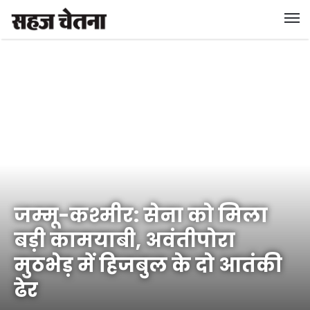
जम्मू-कश्मीर: सेना को मिला
बड़ी कामयाबी, अवंतीपोरा
मुठभेड़ में हिजबुल के दो आतंकी
ढेर