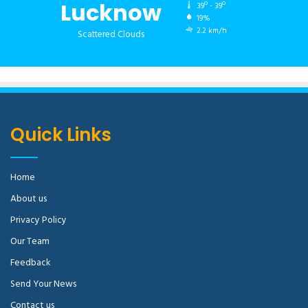
Lucknow
39º - 39º
19%
2.2 km/h
Scattered Clouds
Quick Links
Home
About us
Privacy Policy
Our Team
Feedback
Send Your News
Contact us