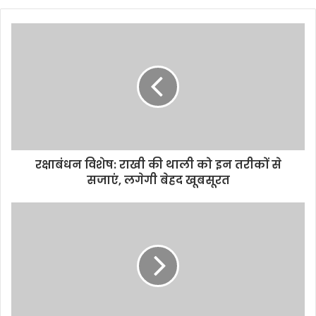
e
t
t
i
y
r
b
t
s
l
L
e
o
e
A
i
o
r
p
n
k
p
k
रक्षाबंधन विशेष: राखी की थाली को इन तरीकों से
सजाएं, लगेगी बेहद खूबसूरत