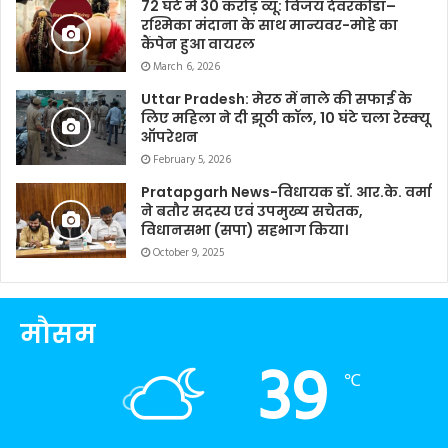
72 घंटे में 30 करोड़ व्यू: विजय देवरकोंडा–
रश्मिका मंदाना के साथ मान्यवर-मोहे का
कैंपेन हुआ वायरल
March 6, 2026
Uttar Pradesh: मेरठ में नाले की सफाई के
लिए महिला ने दी झूठी कॉल, 10 घंटे चला रेस्क्यू
ऑपरेशन
February 5, 2026
Pratapgarh News-विधायक डॉ. आर.के. वर्मा
ने बतौर सदस्य एवं उपमुख्य सचेतक,
विधानसभा (सपा) सहभाग किया।
October 9, 2025
मौसम
39
℃