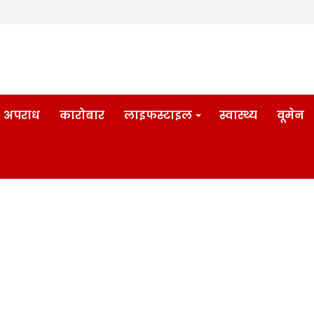
अपराध
कारोबार
लाइफस्टाइल
स्वास्थ्य
वूमेन