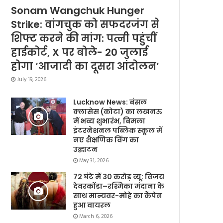
Sonam Wangchuk Hunger
Strike: वांगचुक को सफदरजंग से
शिफ्ट करने की मांग: पत्नी पहुंचीं
हाईकोर्ट, X पर बोले- 20 जुलाई
होगा ‘आजादी का दूसरा आंदोलन’
July 19, 2026
Lucknow News: बंसल
क्लासेस (कोटा) का लखनऊ
में भव्य शुभारंभ, बिमला
इंटरनेशनल पब्लिक स्कूल में
नए शैक्षणिक विंग का
उद्घाटन
May 31, 2026
72 घंटे में 30 करोड़ व्यू: विजय
देवरकोंडा–रश्मिका मंदाना के
साथ मान्यवर-मोहे का कैंपेन
हुआ वायरल
March 6, 2026