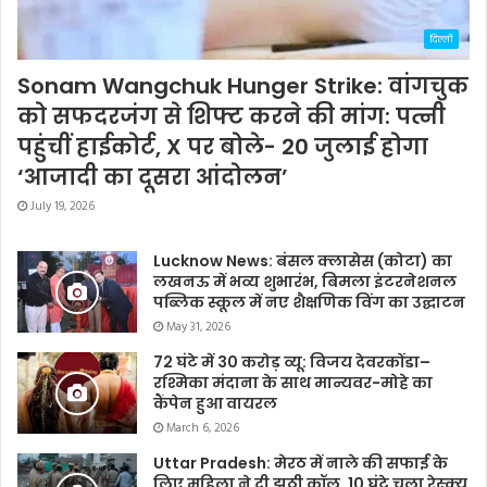
दिल्ली
Sonam Wangchuk Hunger Strike: वांगचुक
को सफदरजंग से शिफ्ट करने की मांग: पत्नी
पहुंचीं हाईकोर्ट, X पर बोले- 20 जुलाई होगा
‘आजादी का दूसरा आंदोलन’
July 19, 2026
Lucknow News: बंसल क्लासेस (कोटा) का
लखनऊ में भव्य शुभारंभ, बिमला इंटरनेशनल
पब्लिक स्कूल में नए शैक्षणिक विंग का उद्घाटन
May 31, 2026
72 घंटे में 30 करोड़ व्यू: विजय देवरकोंडा–
रश्मिका मंदाना के साथ मान्यवर-मोहे का
कैंपेन हुआ वायरल
March 6, 2026
Uttar Pradesh: मेरठ में नाले की सफाई के
लिए महिला ने दी झूठी कॉल, 10 घंटे चला रेस्क्यू