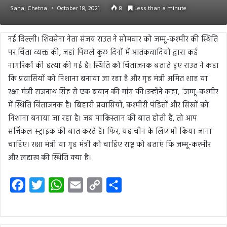
Sahaj Chetna
October 18, 2021
8
Less than a minute
नई दिल्ली। शिवसेना नेता संजय राउत ने सोमवार को जम्मू-कश्मीर की स्थिति
पर चिंता व्यक्त की, जहां पिछले कुछ दिनों में आतंकवादियों द्वारा कई
नागरिकों की हत्या की गई है। स्थिति को चिंताजनक बताते हुए राउत ने कहा
कि प्रवासियों को निशाना बनाया जा रहा है और गृह मंत्री अमित शाह या
रक्षा मंत्री राजनाथ सिंह से एक बयान की मांग की।उन्होंने कहा, “जम्मू-कश्मीर
में स्थिति चिंताजनक है। बिहारी प्रवासियों, कश्मीरी पंडितों और सिखों को
निशाना बनाया जा रहा है। जब पाकिस्तान की बात होती है, तो आप
सर्जिकल स्ट्राइक की बात करते हैं। फिर, यह चीन के लिए भी किया जाना
चाहिए। रक्षा मंत्री या गृह मंत्री को चाहिए राष्ट्र को बताएं कि जम्मू-कश्मीर
और लद्दाख की स्थिति क्या है।
F
T
W
E
C
S
a
w
h
m
o
h
c
i
a
a
p
a