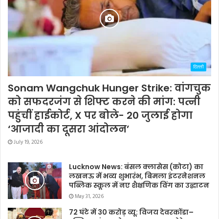
दिल्ली
Sonam Wangchuk Hunger Strike: वांगचुक
को सफदरजंग से शिफ्ट करने की मांग: पत्नी
पहुंचीं हाईकोर्ट, X पर बोले- 20 जुलाई होगा
‘आजादी का दूसरा आंदोलन’
July 19, 2026
Lucknow News: बंसल क्लासेस (कोटा) का
लखनऊ में भव्य शुभारंभ, बिमला इंटरनेशनल
पब्लिक स्कूल में नए शैक्षणिक विंग का उद्घाटन
May 31, 2026
72 घंटे में 30 करोड़ व्यू: विजय देवरकोंडा–