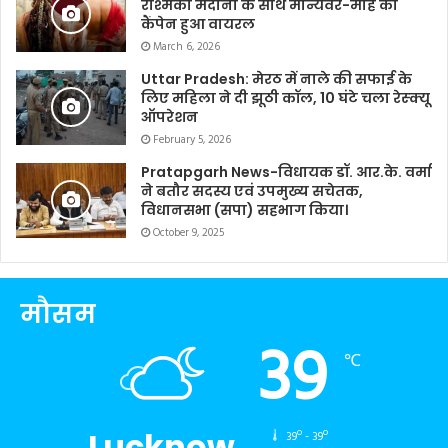
रश्मिका मंदाना के साथ मान्यवर-मोहे का
कैंपेन हुआ वायरल
March 6, 2026
Uttar Pradesh: मेरठ में नाले की सफाई के
लिए महिला ने दी झूठी कॉल, 10 घंटे चला रेस्क्यू
ऑपरेशन
February 5, 2026
Pratapgarh News-विधायक डॉ. आर.के. वर्मा
ने बतौर सदस्य एवं उपमुख्य सचेतक,
विधानसभा (सपा) सहभाग किया।
October 9, 2025
मौसम
39
℃
Lucknow
39º - 39º