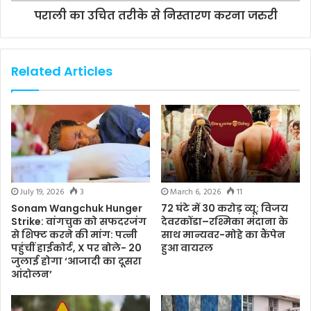
पराली का उचित तरीके से निस्तारण करना जरुरी
Related Articles
July 19, 2026
3
March 6, 2026
11
Sonam Wangchuk Hunger
72 घंटे में 30 करोड़ व्यू: विजय
Strike: वांगचुक को सफदरजंग
देवरकोंडा–रश्मिका मंदाना के
से शिफ्ट करने की मांग: पत्नी
साथ मान्यवर-मोहे का कैंपेन
पहुंचीं हाईकोर्ट, X पर बोले- 20
हुआ वायरल
जुलाई होगा ‘आजादी का दूसरा
आंदोलन’