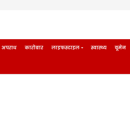
अपराध
कारोबार
लाइफस्टाइल
स्वास्थ्य
वूमेन