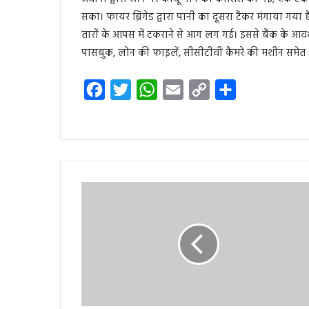
सका। फायर ब्रिगेड द्वारा पानी का दूसरा टैंकर मंगाया गया
तारों के आपस में टकराने से आग लग गई। इससे बैंक के आवश्य
पासबुक, लोन की फाइलें, सीसीटीवी कैमरे की मशीन सम
F
T
W
E
C
S
a
w
h
m
o
h
c
i
a
a
p
a
e
t
t
i
y
r
b
t
s
l
L
e
o
e
A
i
o
r
p
n
k
p
k