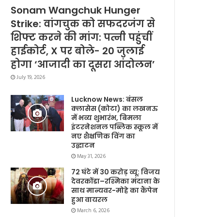
Sonam Wangchuk Hunger
Strike: वांगचुक को सफदरजंग से
शिफ्ट करने की मांग: पत्नी पहुंचीं
हाईकोर्ट, X पर बोले- 20 जुलाई
होगा ‘आजादी का दूसरा आंदोलन’
July 19, 2026
Lucknow News: बंसल
क्लासेस (कोटा) का लखनऊ
में भव्य शुभारंभ, बिमला
इंटरनेशनल पब्लिक स्कूल में
नए शैक्षणिक विंग का
उद्घाटन
May 31, 2026
72 घंटे में 30 करोड़ व्यू: विजय
देवरकोंडा–रश्मिका मंदाना के
साथ मान्यवर-मोहे का कैंपेन
हुआ वायरल
March 6, 2026