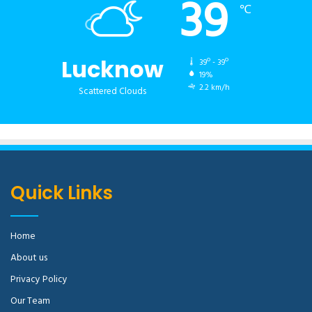
39
℃
Lucknow
39º - 39º
19%
2.2 km/h
Scattered Clouds
Quick Links
Home
About us
Privacy Policy
Our Team