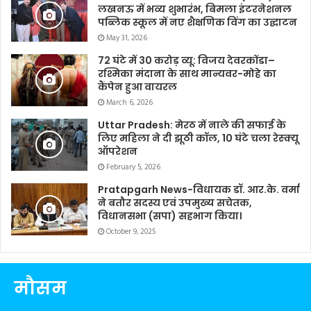
लखनऊ में भव्य शुभारंभ, बिमला इंटरनेशनल
पब्लिक स्कूल में नए शैक्षणिक विंग का उद्घाटन
May 31, 2026
72 घंटे में 30 करोड़ व्यू: विजय देवरकोंडा–
रश्मिका मंदाना के साथ मान्यवर-मोहे का
कैंपेन हुआ वायरल
March 6, 2026
Uttar Pradesh: मेरठ में नाले की सफाई के
लिए महिला ने दी झूठी कॉल, 10 घंटे चला रेस्क्यू
ऑपरेशन
February 5, 2026
Pratapgarh News-विधायक डॉ. आर.के. वर्मा
ने बतौर सदस्य एवं उपमुख्य सचेतक,
विधानसभा (सपा) सहभाग किया।
October 9, 2025
मौसम