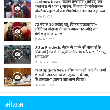
Lucknow News: बंसल क्लासेस (कोटा) का
लखनऊ में भव्य शुभारंभ, बिमला इंटरनेशनल
पब्लिक स्कूल में नए शैक्षणिक विंग का उद्घाटन
May 31, 2026
72 घंटे में 30 करोड़ व्यू: विजय देवरकोंडा–
रश्मिका मंदाना के साथ मान्यवर-मोहे का
कैंपेन हुआ वायरल
March 6, 2026
Uttar Pradesh: मेरठ में नाले की सफाई के
लिए महिला ने दी झूठी कॉल, 10 घंटे चला रेस्क्यू
ऑपरेशन
February 5, 2026
Pratapgarh News-विधायक डॉ. आर.के. वर्मा
ने बतौर सदस्य एवं उपमुख्य सचेतक,
विधानसभा (सपा) सहभाग किया।
October 9, 2025
मौसम