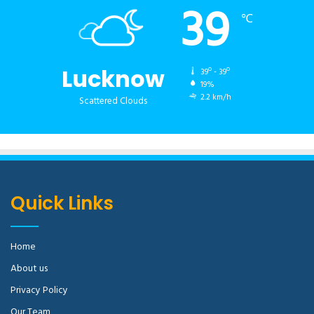
39
℃
Lucknow
39º - 39º
19%
2.2 km/h
Scattered Clouds
Quick Links
Home
About us
Privacy Policy
Our Team