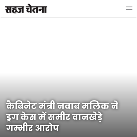
कैबिनेट मंत्री नवाब मलिक ने
ड्रग केस में समीर वानखेड़े
गम्भीर आरोप