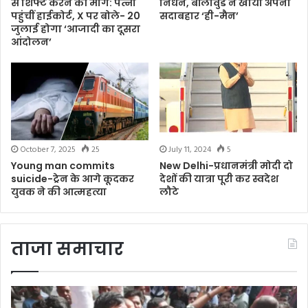
से शिफ्ट करने की मांग: पत्नी
निधन, बॉलीवुड ने खोया अपना
पहुंचीं हाईकोर्ट, X पर बोले- 20
सदाबहार ‘ही-मैन’
जुलाई होगा ‘आजादी का दूसरा
आंदोलन’
October 7, 2025
25
July 11, 2024
5
Young man commits
New Delhi-प्रधानमंत्री मोदी दो
suicide-ट्रेन के आगे कूदकर
देशों की यात्रा पूरी कर स्वदेश
युवक ने की आत्महत्या
लौटे
ताजा समाचार