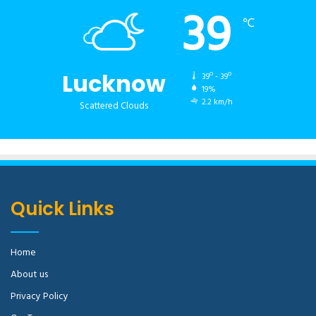
39
℃
Lucknow
39º - 39º
19%
2.2 km/h
Scattered Clouds
Quick Links
Home
About us
Privacy Policy