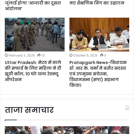
जुलाई होगा ‘आजादी का दूसरा
नए शैक्षणिक विंग का उद्घाटन
आंदोलन’
February 5, 2026
13
October 9, 2025
9
Uttar Pradesh: मेरठ में नाले
Pratapgarh News-विधायक
की सफाई के लिए महिला ने दी
डॉ. आर.के. वर्मा ने बतौर सदस्य
झूठी कॉल, 10 घंटे चला रेस्क्यू
एवं उपमुख्य सचेतक,
ऑपरेशन
विधानसभा (सपा) सहभाग
किया।
ताजा समाचार