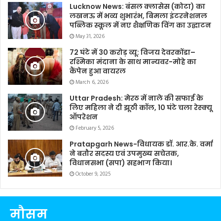
Lucknow News: बंसल क्लासेस (कोटा) का
लखनऊ में भव्य शुभारंभ, बिमला इंटरनेशनल
पब्लिक स्कूल में नए शैक्षणिक विंग का उद्घाटन
May 31, 2026
72 घंटे में 30 करोड़ व्यू: विजय देवरकोंडा–
रश्मिका मंदाना के साथ मान्यवर-मोहे का
कैंपेन हुआ वायरल
March 6, 2026
Uttar Pradesh: मेरठ में नाले की सफाई के
लिए महिला ने दी झूठी कॉल, 10 घंटे चला रेस्क्यू
ऑपरेशन
February 5, 2026
Pratapgarh News-विधायक डॉ. आर.के. वर्मा
ने बतौर सदस्य एवं उपमुख्य सचेतक,
विधानसभा (सपा) सहभाग किया।
October 9, 2025
मौसम