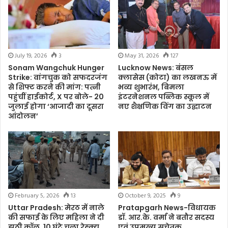
July 19, 2026
3
May 31, 2026
127
Sonam Wangchuk Hunger
Lucknow News: बंसल
Strike: वांगचुक को सफदरजंग
क्लासेस (कोटा) का लखनऊ में
से शिफ्ट करने की मांग: पत्नी
भव्य शुभारंभ, बिमला
पहुंचीं हाईकोर्ट, X पर बोले- 20
इंटरनेशनल पब्लिक स्कूल में
जुलाई होगा ‘आजादी का दूसरा
नए शैक्षणिक विंग का उद्घाटन
आंदोलन’
February 5, 2026
13
October 9, 2025
9
Uttar Pradesh: मेरठ में नाले
Pratapgarh News-विधायक
की सफाई के लिए महिला ने दी
डॉ. आर.के. वर्मा ने बतौर सदस्य
झूठी कॉल, 10 घंटे चला रेस्क्यू
एवं उपमुख्य सचेतक,