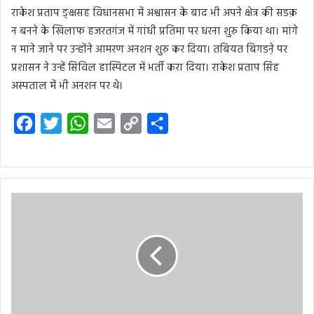
राकेश प्रताप ङ्क्षसह विधानसभा में अश्वासन के बाद भी अपने क्षेत्र की सडक़
न बनने के खिलाफ हजरतगंज में गांधी प्रतिमा पर धरना शुरु किया था। मांगे
न माने जाने पर उन्होंने आमरण अनशन शुरु कर दिया। तबियत बिगडऩे पर
प्रशासन ने उन्हें सिविल हास्पिटल में भर्ती करा दिया। राकेश प्रताप सिंह
अस्पताल में भी अनशन पर थे।
F
T
W
E
C
S
a
w
h
m
o
h
c
i
a
a
p
a
e
t
t
i
y
r
b
t
s
l
L
e
o
e
A
i
o
r
p
n
k
p
k