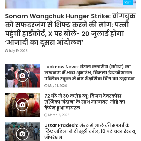
दिल्ली
Sonam Wangchuk Hunger Strike: वांगचुक
को सफदरजंग से शिफ्ट करने की मांग: पत्नी
पहुंचीं हाईकोर्ट, X पर बोले- 20 जुलाई होगा
‘आजादी का दूसरा आंदोलन’
July 19, 2026
Lucknow News: बंसल क्लासेस (कोटा) का
लखनऊ में भव्य शुभारंभ, बिमला इंटरनेशनल
पब्लिक स्कूल में नए शैक्षणिक विंग का उद्घाटन
May 31, 2026
72 घंटे में 30 करोड़ व्यू: विजय देवरकोंडा–
रश्मिका मंदाना के साथ मान्यवर-मोहे का
कैंपेन हुआ वायरल
March 6, 2026
Uttar Pradesh: मेरठ में नाले की सफाई के
लिए महिला ने दी झूठी कॉल, 10 घंटे चला रेस्क्यू
ऑपरेशन