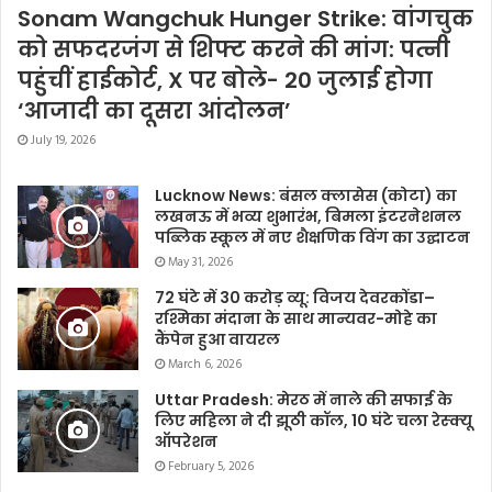
Sonam Wangchuk Hunger Strike: वांगचुक
को सफदरजंग से शिफ्ट करने की मांग: पत्नी
पहुंचीं हाईकोर्ट, X पर बोले- 20 जुलाई होगा
‘आजादी का दूसरा आंदोलन’
July 19, 2026
Lucknow News: बंसल क्लासेस (कोटा) का
लखनऊ में भव्य शुभारंभ, बिमला इंटरनेशनल
पब्लिक स्कूल में नए शैक्षणिक विंग का उद्घाटन
May 31, 2026
72 घंटे में 30 करोड़ व्यू: विजय देवरकोंडा–
रश्मिका मंदाना के साथ मान्यवर-मोहे का
कैंपेन हुआ वायरल
March 6, 2026
Uttar Pradesh: मेरठ में नाले की सफाई के
लिए महिला ने दी झूठी कॉल, 10 घंटे चला रेस्क्यू
ऑपरेशन
February 5, 2026