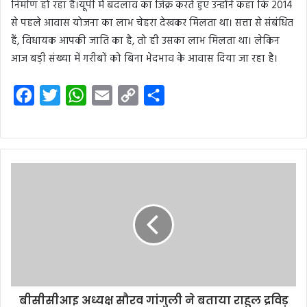
निर्माण हो रहा है।यूपी में बदलाव का जिक्र करते हुए उन्होंने कहा कि 2014
से पहले आवास योजना का लाभ चेहरा देखकर मिलता था। सत्ता से संबंधित
हैं, विधायक आपकी जाति का है, तो ही उसका लाभ मिलता था। लेकिन
आज बड़ी संख्या में गरीबों को बिना भेदभाव के आवास दिया जा रहा है।
F
T
W
E
C
S
a
w
h
m
o
h
c
i
a
a
p
a
e
t
t
i
y
r
b
t
s
l
L
e
o
e
A
i
o
r
p
n
k
p
k
बीसीसीआइ अध्यक्ष सौरव गांगुली ने बताया राहुल द्रविड़