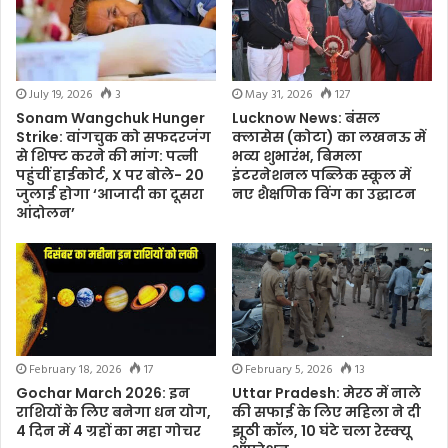
July 19, 2026
3
May 31, 2026
127
Sonam Wangchuk Hunger
Lucknow News: बंसल
Strike: वांगचुक को सफदरजंग
क्लासेस (कोटा) का लखनऊ में
से शिफ्ट करने की मांग: पत्नी
भव्य शुभारंभ, बिमला
पहुंचीं हाईकोर्ट, X पर बोले- 20
इंटरनेशनल पब्लिक स्कूल में
जुलाई होगा ‘आजादी का दूसरा
नए शैक्षणिक विंग का उद्घाटन
आंदोलन’
February 18, 2026
17
February 5, 2026
13
Gochar March 2026: इन
Uttar Pradesh: मेरठ में नाले
राशियों के लिए बनेगा धन योग,
की सफाई के लिए महिला ने दी
4 दिन में 4 ग्रहों का महा गोचर
झूठी कॉल, 10 घंटे चला रेस्क्यू