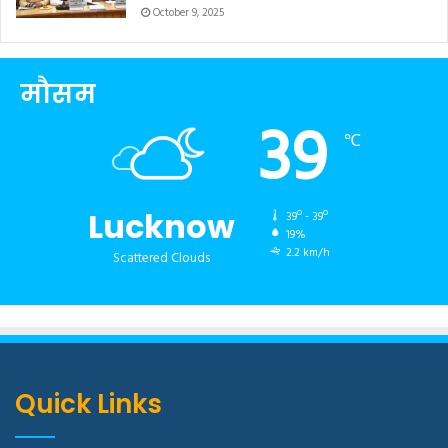
October 9, 2025
मौसम
39
℃
Lucknow
39º - 39º
19%
2.2 km/h
Scattered Clouds
Quick Links