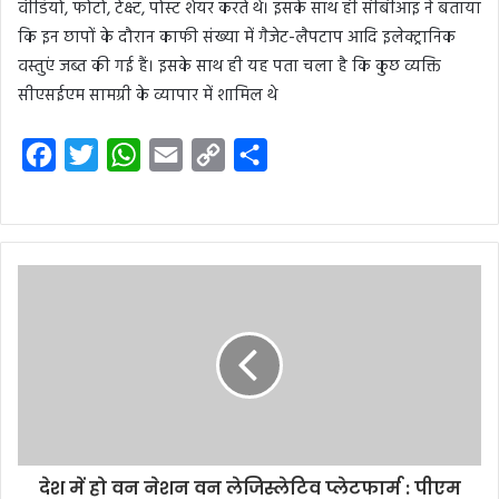
वीडियो, फोटो, टेक्स्ट, पोस्ट शेयर करते थे। इसके साथ ही सीबीआइ ने बताया
कि इन छापों के दौरान काफी संख्या में गैजेट-लैपटाप आदि इलेक्ट्रानिक
वस्तुएं जब्त की गई हैं। इसके साथ ही यह पता चला है कि कुछ व्यक्ति
सीएसईएम सामग्री के व्यापार में शामिल थे
F
T
W
E
C
S
a
w
h
m
o
h
c
i
a
a
p
a
e
t
t
i
y
r
b
t
s
l
L
e
o
e
A
i
o
r
p
n
k
p
k
देश में हो वन नेशन वन लेजिस्लेटिव प्लेटफार्म : पीएम