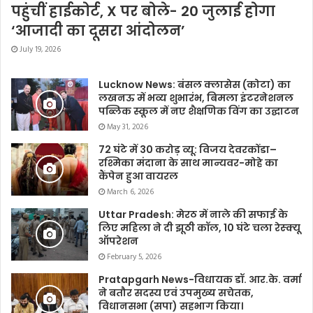
पहुंचीं हाईकोर्ट, X पर बोले- 20 जुलाई होगा
‘आजादी का दूसरा आंदोलन’
July 19, 2026
Lucknow News: बंसल क्लासेस (कोटा) का
लखनऊ में भव्य शुभारंभ, बिमला इंटरनेशनल
पब्लिक स्कूल में नए शैक्षणिक विंग का उद्घाटन
May 31, 2026
72 घंटे में 30 करोड़ व्यू: विजय देवरकोंडा–
रश्मिका मंदाना के साथ मान्यवर-मोहे का
कैंपेन हुआ वायरल
March 6, 2026
Uttar Pradesh: मेरठ में नाले की सफाई के
लिए महिला ने दी झूठी कॉल, 10 घंटे चला रेस्क्यू
ऑपरेशन
February 5, 2026
Pratapgarh News-विधायक डॉ. आर.के. वर्मा
ने बतौर सदस्य एवं उपमुख्य सचेतक,
विधानसभा (सपा) सहभाग किया।