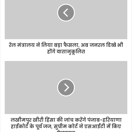
o
e
A
i
o
r
p
n
k
p
k
रेल मंत्रालय ने लिया बड़ा फैसला, अब जनरल डिब्बे भी
होंगे वातानुकूलित
लखीमपुर खीरी हिंसा की जांच करेंगे पंजाब-हरियाणा
हाईकोर्ट के पूर्व जज, सुप्रीम कोर्ट ने एसआईटी में किए