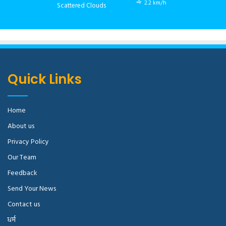
2.2 km/h
Scattered Clouds
Quick Links
Home
About us
Privacy Policy
Our Team
Feedback
Send Your News
Contact us
धर्म