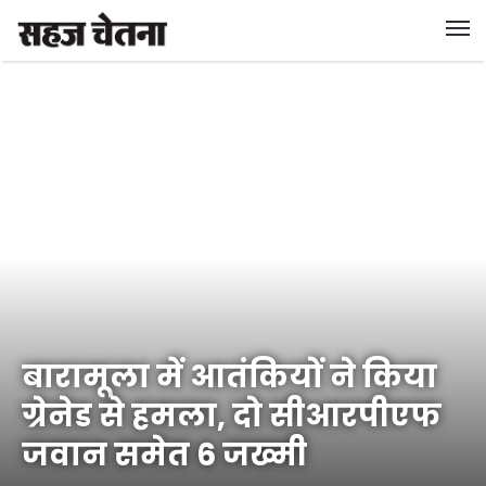
बारामूला में आतंकियों ने किया
ग्रेनेड से हमला, दो सीआरपीएफ
जवान समेत 6 जख्मी