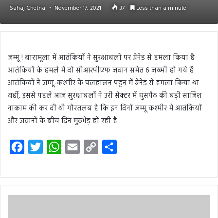
Sahaj Chetna
November 17, 2021
37
Less than a minute
जम्मू ! बारामूला में आतंकियों ने सुरक्षाबलों पर ग्रेनेड से हमला किया है
आतंकियों के हमले में दो सीआरपीएफ जवान समेत 6 जख्मी हो गये हैं
आतंकियों ने जम्मू-कश्मीर के पलहालन पट्टन में ग्रेनेड से हमला किया था
वहीं, इससे पहले आज सुरक्षाबलों ने उरी सेक्टर में घुसपैठ की बड़ी साजिश
नाकाम की कर दी थी गौरतलब है कि इन दिनों जम्मू कश्मीर में आतंकियों
और जवानों के बीच दिन मुठभेड़ हो रही है
F
T
W
E
C
S
a
w
h
m
o
h
c
i
a
a
p
a
e
t
t
i
y
r
b
t
s
l
L
e