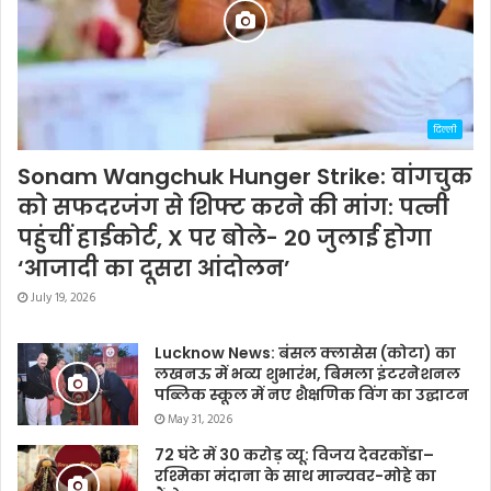
दिल्ली
Sonam Wangchuk Hunger Strike: वांगचुक
को सफदरजंग से शिफ्ट करने की मांग: पत्नी
पहुंचीं हाईकोर्ट, X पर बोले- 20 जुलाई होगा
‘आजादी का दूसरा आंदोलन’
July 19, 2026
Lucknow News: बंसल क्लासेस (कोटा) का
लखनऊ में भव्य शुभारंभ, बिमला इंटरनेशनल
पब्लिक स्कूल में नए शैक्षणिक विंग का उद्घाटन
May 31, 2026
72 घंटे में 30 करोड़ व्यू: विजय देवरकोंडा–
रश्मिका मंदाना के साथ मान्यवर-मोहे का