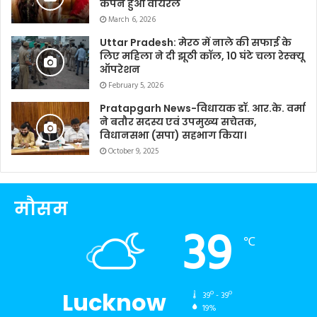
कैंपेन हुआ वायरल
March 6, 2026
Uttar Pradesh: मेरठ में नाले की सफाई के
लिए महिला ने दी झूठी कॉल, 10 घंटे चला रेस्क्यू
ऑपरेशन
February 5, 2026
Pratapgarh News-विधायक डॉ. आर.के. वर्मा
ने बतौर सदस्य एवं उपमुख्य सचेतक,
विधानसभा (सपा) सहभाग किया।
October 9, 2025
मौसम
39
℃
Lucknow
39º - 39º
19%