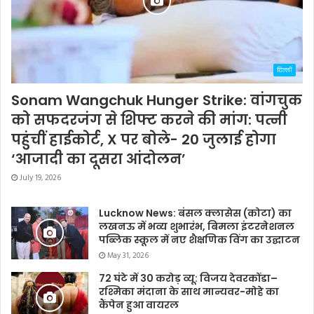
दिल्ली
Sonam Wangchuk Hunger Strike: वांगचुक
को सफदरजंग से शिफ्ट करने की मांग: पत्नी
पहुंचीं हाईकोर्ट, X पर बोले- 20 जुलाई होगा
‘आजादी का दूसरा आंदोलन’
July 19, 2026
Lucknow News: बंसल क्लासेस (कोटा) का
लखनऊ में भव्य शुभारंभ, बिमला इंटरनेशनल
पब्लिक स्कूल में नए शैक्षणिक विंग का उद्घाटन
May 31, 2026
72 घंटे में 30 करोड़ व्यू: विजय देवरकोंडा–
रश्मिका मंदाना के साथ मान्यवर-मोहे का
कैंपेन हुआ वायरल