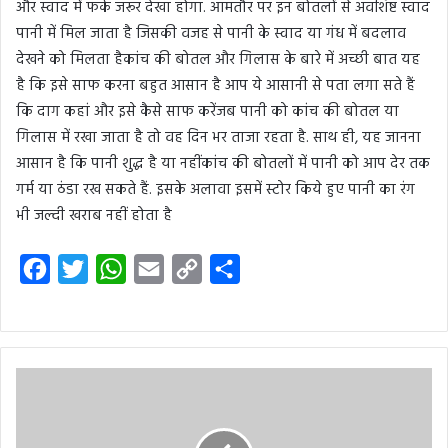
और स्वाद में फर्क जरूर देखा होगा. आमतौर पर इन बोतलों से अवशिष्ट स्वाद
पानी में मिल जाता है जिसकी वजह से पानी के स्वाद या गंध में बदलाव
देखने को मिलता हैकांच की बोतल और गिलास के बारे में अच्छी बात यह
है कि इसे साफ करना बहुत आसान है आप ये आसानी से पता लगा सते हैं
कि दाग कहां और इसे कैसे साफ करेंजब पानी को कांच की बोतल या
गिलास में रखा जाता है तो वह दिन भर ताजा रहता है. साथ ही, यह जानना
आसान है कि पानी शुद्ध है या नहींकांच की बोतलों में पानी को आप देर तक
गर्म या ठंडा रख सकते हैं. इसके अलावा इसमें स्टोर किये हुए पानी का रंग
भी जल्दी खराब नहीं होता है
F
T
W
E
C
S
a
w
h
m
o
h
c
i
a
a
p
a
e
t
t
i
y
r
b
t
s
l
L
e
o
e
A
i