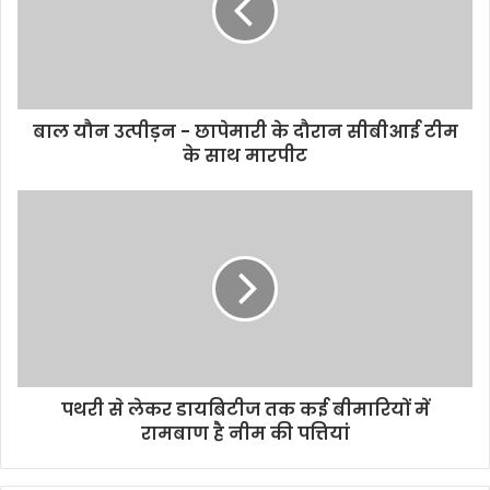
o
r
p
n
k
p
k
बाल यौन उत्पीड़न - छापेमारी के दौरान सीबीआई टीम
के साथ मारपीट
पथरी से लेकर डायबिटीज तक कई बीमारियों में
रामबाण है नीम की पत्तियां