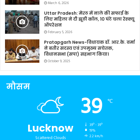
March 6, 2026
Uttar Pradesh: मेरठ में नाले की सफाई के
लिए महिला ने दी झूठी कॉल, 10 घंटे चला रेस्क्यू
ऑपरेशन
February 5, 2026
Pratapgarh News-विधायक डॉ. आर.के. वर्मा
ने बतौर सदस्य एवं उपमुख्य सचेतक,
विधानसभा (सपा) सहभाग किया।
October 9, 2025
मौसम
39
℃
Lucknow
39º - 39º
19%
2.2 km/h
Scattered Clouds