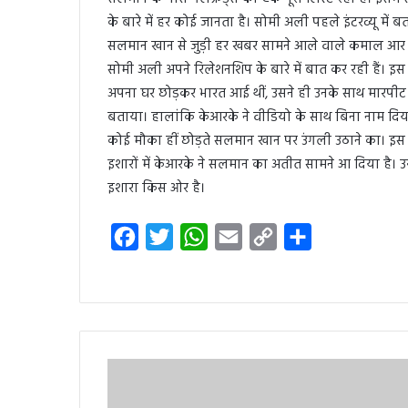
के बारे में हर कोई जानता है। सोमी अली पहले इंटरव्यू मे
सलमान खान से जुड़ी हर खबर सामने आले वाले कमाल आर ख
सोमी अली अपने रिलेशनशिप के बारे में बात कर रही हैं। इ
अपना घर छोड़कर भारत आई थीं, उसने ही उनके साथ मारपीट क
बताया। हालांकि केआरके ने वीडियो के साथ बिना नाम दिय
कोई मौका हीं छोड़ते सलमान खान पर उंगली उठाने का। इस फ
इशारों में केआरके ने सलमान का अतीत सामने आ दिया है। 
इशारा किस ओर है।
F
T
W
E
C
S
a
w
h
m
o
h
c
i
a
a
p
a
e
t
t
i
y
r
b
t
s
l
L
e
o
e
A
i
o
r
p
n