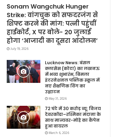
Sonam Wangchuk Hunger
Strike: वांगचुक को सफदरजंग से
शिफ्ट करने की मांग: पत्नी पहुंचीं
हाईकोर्ट, X पर बोले- 20 जुलाई
होगा ‘आजादी का दूसरा आंदोलन’
July 19, 2026
Lucknow News: बंसल
क्लासेस (कोटा) का लखनऊ
में भव्य शुभारंभ, बिमला
इंटरनेशनल पब्लिक स्कूल में
नए शैक्षणिक विंग का
उद्घाटन
May 31, 2026
72 घंटे में 30 करोड़ व्यू: विजय
देवरकोंडा–रश्मिका मंदाना के
साथ मान्यवर-मोहे का कैंपेन
हुआ वायरल
March 6, 2026