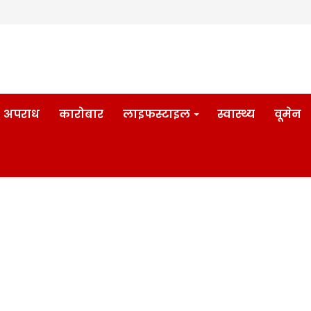
अपराध
कारोबार
लाइफस्टाइल
स्वास्थ्य
वूमेन