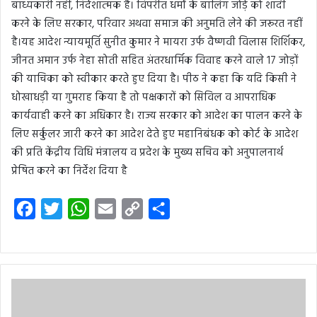
बाध्यकारी नहीं, निर्देशात्मक है। विपरीत धर्मों के बालिग जोड़े को शादी
करने के लिए सरकार, परिवार अथवा समाज की अनुमति लेने की जरूरत नहीं
है।यह आदेश न्यायमूर्ति सुनीत कुमार ने मायरा उर्फ वैष्णवी विलास शिर्शिकर,
जीनत अमान उर्फ नेहा सोती सहित अंतरधार्मिक विवाह करने वाले 17 जोड़ों
की याचिका को स्वीकार करते हुए दिया है। पीठ ने कहा कि यदि किसी ने
धोखाधड़ी या गुमराह किया है तो पक्षकारों को सिविल व आपराधिक
कार्यवाही करने का अधिकार है। राज्य सरकार को आदेश का पालन करने के
लिए सर्कुलर जारी करने का आदेश देते हुए महानिबंधक को कोर्ट के आदेश
की प्रति केंद्रीय विधि मंत्रालय व प्रदेश के मुख्य सचिव को अनुपालनार्थ
प्रेषित करने का निर्देश दिया है
F
T
W
E
C
S
a
w
h
m
o
h
c
i
a
a
p
a
e
t
t
i
y
r
b
t
s
l
L
e
o
e
A
i