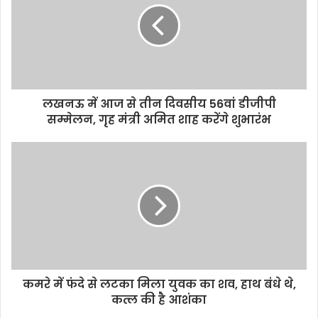
o
r
p
n
k
p
k
लखनऊ में आज से तीन दिवसीय 56वां डीजीपी
सम्मेलन, गृह मंत्री अमित शाह करेंगे शुभारंभ
कमरे में फंदे से लटका मिला युवक का शव, हाथ बंधे थे,
कत्ल की है आशंका