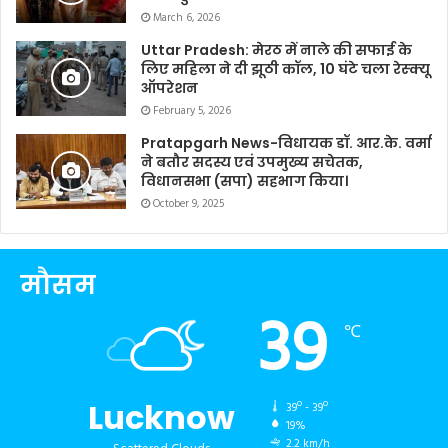
March 6, 2026
Uttar Pradesh: मेरठ में नाले की सफाई के
लिए महिला ने दी झूठी कॉल, 10 घंटे चला रेस्क्यू
ऑपरेशन
February 5, 2026
Pratapgarh News-विधायक डॉ. आर.के. वर्मा
ने बतौर सदस्य एवं उपमुख्य सचेतक,
विधानसभा (सपा) सहभाग किया।
October 9, 2025
मौसम
39
℃
Lucknow
39º - 39º
19%
2.2 km/h