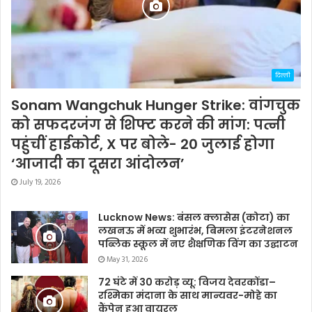
दिल्ली
Sonam Wangchuk Hunger Strike: वांगचुक
को सफदरजंग से शिफ्ट करने की मांग: पत्नी
पहुंचीं हाईकोर्ट, X पर बोले- 20 जुलाई होगा
‘आजादी का दूसरा आंदोलन’
July 19, 2026
Lucknow News: बंसल क्लासेस (कोटा) का
लखनऊ में भव्य शुभारंभ, बिमला इंटरनेशनल
पब्लिक स्कूल में नए शैक्षणिक विंग का उद्घाटन
May 31, 2026
72 घंटे में 30 करोड़ व्यू: विजय देवरकोंडा–
रश्मिका मंदाना के साथ मान्यवर-मोहे का
कैंपेन हुआ वायरल