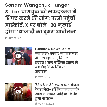
Sonam Wangchuk Hunger
Strike: वांगचुक को सफदरजंग से
शिफ्ट करने की मांग: पत्नी पहुंचीं
हाईकोर्ट, X पर बोले- 20 जुलाई
होगा ‘आजादी का दूसरा आंदोलन’
July 19, 2026
Lucknow News: बंसल
क्लासेस (कोटा) का लखनऊ
में भव्य शुभारंभ, बिमला
इंटरनेशनल पब्लिक स्कूल में
नए शैक्षणिक विंग का
उद्घाटन
May 31, 2026
72 घंटे में 30 करोड़ व्यू: विजय
देवरकोंडा–रश्मिका मंदाना के
साथ मान्यवर-मोहे का कैंपेन
हुआ वायरल
March 6, 2026