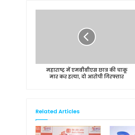
b
t
s
l
L
e
o
e
A
i
o
r
p
n
k
p
k
महाराष्ट्र में एमबीबीएस छात्र की चाकू
मार कर हत्‍या, दो आरोपी गिरफ्तार
Related Articles