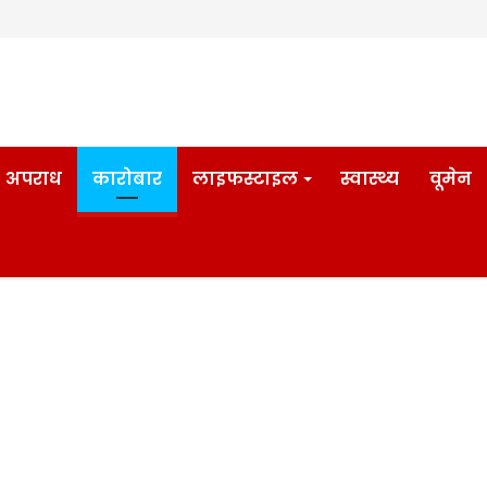
अपराध
कारोबार
लाइफस्टाइल
स्वास्थ्य
वूमेन