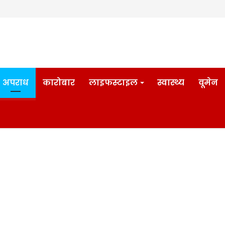
अपराध
कारोबार
लाइफस्टाइल
स्वास्थ्य
वूमेन