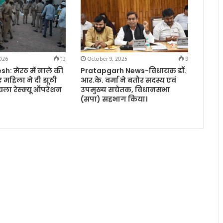
026
13
October 9, 2025
9
h: मेरठ में नाले की
Pratapgarh News-विधायक डॉ.
 महिला ने दी झूठी
आर.के. वर्मा ने बतौर सदस्य एवं
 चला रेस्क्यू ऑपरेशन
उपमुख्य सचेतक, विधानसभा
(सपा) सहभाग किया।