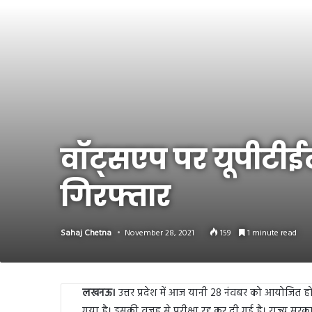
Link
Share
वॉट्सएप पर यूपीटीईट
गिरफ्तार
Sahaj Chetna
November 28, 2021
159
1 minute read
लखनऊ।
उत्तर प्रदेश में आज यानी 28 नंवबर को आयोजित हो 
गया है। इसकी वजह से परीक्षा रद्द कर दी गई है। राज्य सरकार न