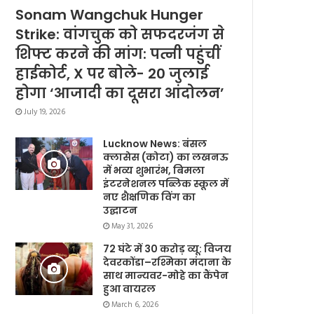
Sonam Wangchuk Hunger
Strike: वांगचुक को सफदरजंग से
शिफ्ट करने की मांग: पत्नी पहुंचीं
हाईकोर्ट, X पर बोले- 20 जुलाई
होगा ‘आजादी का दूसरा आंदोलन’
July 19, 2026
Lucknow News: बंसल
क्लासेस (कोटा) का लखनऊ
में भव्य शुभारंभ, बिमला
इंटरनेशनल पब्लिक स्कूल में
नए शैक्षणिक विंग का
उद्घाटन
May 31, 2026
72 घंटे में 30 करोड़ व्यू: विजय
देवरकोंडा–रश्मिका मंदाना के
साथ मान्यवर-मोहे का कैंपेन
हुआ वायरल
March 6, 2026