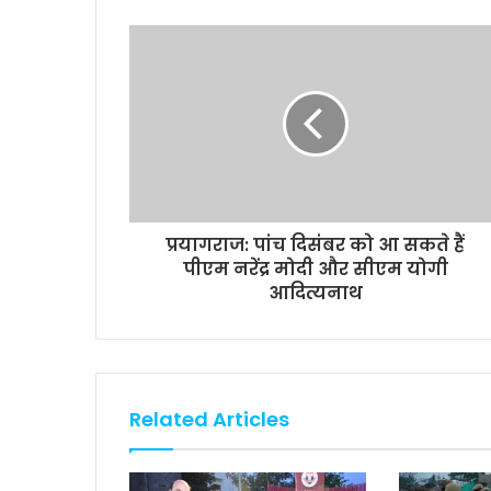
b
t
s
l
L
e
o
e
A
i
o
r
p
n
k
p
k
प्रयागराज: पांच दिसंबर को आ सकते हैं
पीएम नरेंद्र मोदी और सीएम योगी
आदित्यनाथ
Related Articles