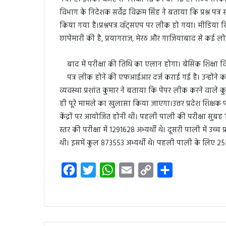
विभाग के निदेशक सर्वेंद्र विक्रम सिंह ने बताया कि प्रश्न 
किया गया है।प्रश्नपत्र वॉट्सएप पर लीक हो गया। मीडिया रि
छापेमारी की है, प्रयागराज, मेरठ और गाजियाबाद से कई लोग
बाद में परीक्षा की तिथि का एलान होगा। बेसिक शिक्षा वि
पत्र लीक होने की एफआईआर दर्ज कराई गई है। उन्होंने
व्यवस्था प्रशांत कुमार ने बताया कि पेपर लीक करने वाले 
ही पूरे मामले का खुलासा किया जाएगा।उत्तर प्रदेश शिक्षक प
केंद्रों पर आयोजित होनी थी। पहली पाली की परीक्षा सुबह 1
स्तर की परीक्षा में 1291628 अभ्यर्थी थे। दूसरी पाली में उच्
थी। इसमें कुल 873553 अभ्यर्थी थे। पहली पाली के लिए 25
F
T
W
E
C
S
a
w
h
m
o
h
c
i
a
a
p
a
e
t
t
i
y
r