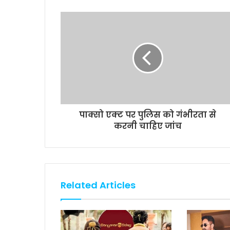
b
t
s
l
L
e
o
e
A
i
o
r
p
n
k
p
k
पाक्सो एक्ट पर पुलिस को गंभीरता से
करनी चाहिए जांच
Related Articles