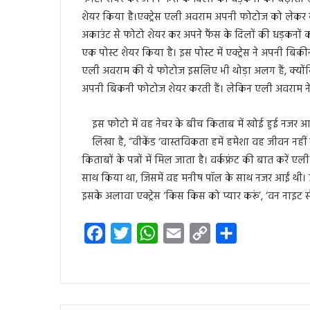
शेयर किया है।एक्ट्रेस एली अवराम अपनी फोटोज को लेकर के
अकाउंट से फोटो शेयर कर अपने फैंस के दिलों की धड़कनों को
एक पोस्ट शेयर किया है। इस पोस्ट में एक्ट्रेस ने अपनी बि
एली अवराम की ये फोटोज इसलिए भी थोड़ा अलग हैं, क्योंकि 
अपनी बिकनी फोटोज शेयर करती हैं। लेकिन एली अवराम ने गा
इस फोटो में वह नेचर के बीच किताब में खोई हुई नजर आ 
लिखा है, “वीकेंड ‘वास्तविकता हमें हमेशा वह जीवन नहीं 
किताबों के पन्नों में मिल जाता है। वर्कफ्रंट की बात करें ए
साथ किया था, जिसमें वह मनीष पॉल के साथ नजर आईं थी। इस
इसके अलावा एक्ट्रेस ‘किस किस को प्यार करूं’, ‘वन नाइट स्
F
T
W
E
C
S
a
w
h
m
o
h
c
i
a
a
p
a
e
t
t
i
y
r