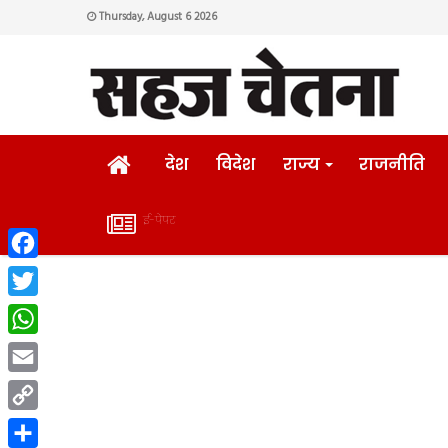
Thursday, August 6 2026
HOME
देश
विदेश
राज्य
राजनीति
ई-पेपर
ई-
Facebook
पेपर
Twitter
WhatsApp
Email
Copy