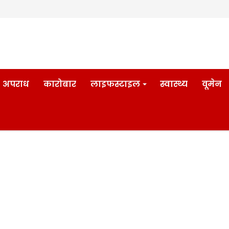
अपराध
कारोबार
लाइफस्टाइल
स्वास्थ्य
वूमेन