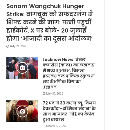
Sonam Wangchuk Hunger
Strike: वांगचुक को सफदरजंग से
शिफ्ट करने की मांग: पत्नी पहुंचीं
हाईकोर्ट, X पर बोले- 20 जुलाई
होगा ‘आजादी का दूसरा आंदोलन’
July 19, 2026
Lucknow News: बंसल
क्लासेस (कोटा) का लखनऊ
में भव्य शुभारंभ, बिमला
इंटरनेशनल पब्लिक स्कूल में
नए शैक्षणिक विंग का
उद्घाटन
May 31, 2026
72 घंटे में 30 करोड़ व्यू: विजय
देवरकोंडा–रश्मिका मंदाना के
साथ मान्यवर-मोहे का कैंपेन
हुआ वायरल
March 6, 2026