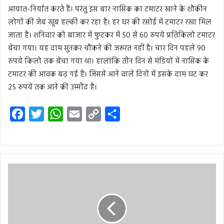
आयात-निर्यात करते हैं। परंतु इस बार नासिक का टमाटर खाने के शौकीन
लोगों की जेब खूब हल्की कर रहा है। हर घर की रसोई में टमाटर रखा मिल
जाता है। शनिवार को बाजार में फुटकर में 50 से 60 रुपये प्रतिकिलो टमाटर
बेचा गया। यह दाम सुनकर चौंकने की जरूरत नहीं है। चार दिन पहले 90
रुपये किलो तक बेचा गया था। हालांकि तीन दिन से मंडियों में नासिक के
टमाटर की आवक बढ़ गई है। जिससे आने वाले दिनों में इसके दाम घट कर
25 रुपये तक आने की उम्मीद है।
F
T
W
E
C
S
a
w
h
m
o
h
c
i
a
a
p
a
e
t
t
i
y
r
b
t
s
l
L
e
o
e
A
i
o
r
p
n
k
p
k