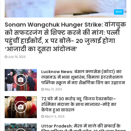
दिल्ली
Sonam Wangchuk Hunger Strike: वांगचुक
को सफदरजंग से शिफ्ट करने की मांग: पत्नी
पहुंचीं हाईकोर्ट, X पर बोले- 20 जुलाई होगा
‘आजादी का दूसरा आंदोलन’
July 19, 2026
Lucknow News: बंसल क्लासेस (कोटा) का
लखनऊ में भव्य शुभारंभ, बिमला इंटरनेशनल
पब्लिक स्कूल में नए शैक्षणिक विंग का उद्घाटन
May 31, 2026
72 घंटे में 30 करोड़ व्यू: विजय देवरकोंडा–
रश्मिका मंदाना के साथ मान्यवर-मोहे का
कैंपेन हुआ वायरल
March 6, 2026
Uttar Pradesh: मेरठ में नाले की सफाई के