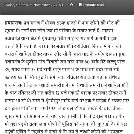
Sahaj Chetna
November 29, 2021
9
1 minute read
प्रयागराज।
प्रयागराज में भीषण सड़क हादसे में पांच लोगों की मौत की
सूचना है। इनमें चार लोग एक ही परिवार के बताए जाते हैं। हादसा
नवाबगंज थाना क्षेत्र में श्रृंगवेरपुर स्थित राष्‍ट्रीय राजमार्ग के समीप हुआ।
बताते हैं कि एक ही बाइक पर सवार होकर रविवार की रात में पांच लोग
बरात में शामिल होकर वापस लौट रहे थे। गांव घाट के समीप हादसा हुआ।
नवाबगंज के बुदौना गांव निवासी राम सरन पाल 60 उनके बेटे लल्लू पाल
35, समय लाल 35 एवं नाती अर्जुन पाल 11 के साथ राम चंदर पाल उर्फ
ऊंटहरा 55 की मौत हुई है। सभी लोग रविवार रात प्रतापगढ़ के हथिगवां
गांव में आयोजित एक शादी समारोह में गए थे।शादी समारोह में शामिल होने
के बाद रविवार की रात करीब 12 बजे एक ही बाइक पर सवार होकर सभी
वापस आ रहे थे। रास्ते मे श्रृंगवेरपुर हाईवे मार्ग पर ट्रक ने बाइक में टक्कर मार
दी। इससे पांचों लोग गम्भीर रूप से घायल हो गए। हादसे के बाद चीख-
पुकार मची तो आस पास के रहने वाले ग्रामीणों की नींद खुल गई। रातगीर
भी वहां पहुंचे। तत्‍काल ग्रामीणों ने पुलिस को सूचना दी। कुछ ही देर में वहां
पहुंची पुलिस ने एंबुलेंस से पांचों गंभीर रूप से जख्‍मी लोगों को अस्पताल