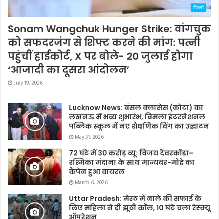
दिल्ली
Sonam Wangchuk Hunger Strike: वांगचुक
को सफदरजंग से शिफ्ट करने की मांग: पत्नी
पहुंचीं हाईकोर्ट, X पर बोले- 20 जुलाई होगा
‘आजादी का दूसरा आंदोलन’
July 19, 2026
Lucknow News: बंसल क्लासेस (कोटा) का
लखनऊ में भव्य शुभारंभ, बिमला इंटरनेशनल
पब्लिक स्कूल में नए शैक्षणिक विंग का उद्घाटन
May 31, 2026
72 घंटे में 30 करोड़ व्यू: विजय देवरकोंडा–
रश्मिका मंदाना के साथ मान्यवर-मोहे का
कैंपेन हुआ वायरल
March 6, 2026
Uttar Pradesh: मेरठ में नाले की सफाई के
लिए महिला ने दी झूठी कॉल, 10 घंटे चला रेस्क्यू
ऑपरेशन