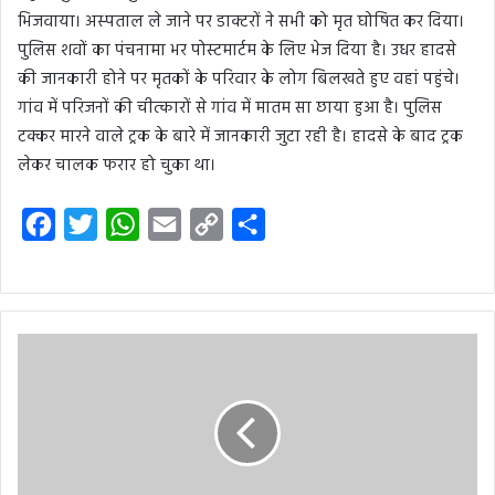
भिजवाया। अस्‍पताल ले जाने पर डाक्‍टरों ने सभी को मृत घोषित कर दिया।
पुलिस शवों का पंचनामा भर पोस्टमार्टम के लिए भेज दिया है। उधर हादसे
की जानकारी होने पर मृतकों के परिवार के लोग बिलखते हुए वहां पहुंचे।
गांव में परिजनों की चीत्कारों से गांव में मातम सा छाया हुआ है। पुलिस
टक्कर मारने वाले ट्रक के बारे में जानकारी जुटा रही है। हादसे के बाद ट्रक
लेकर चालक फरार हो चुका था।
F
T
W
E
C
S
a
w
h
m
o
h
c
i
a
a
p
a
e
t
t
i
y
r
b
t
s
l
L
e
o
e
A
i
o
r
p
n
k
p
k