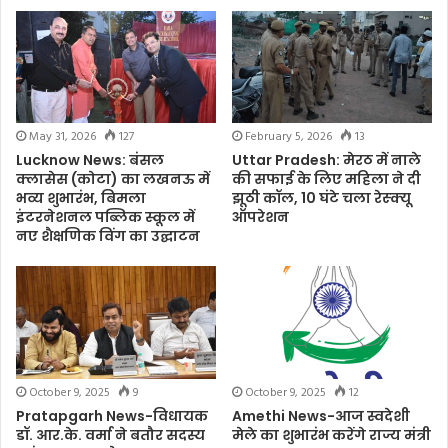
May 31, 2026
127
February 5, 2026
13
Lucknow News: बंसल
Uttar Pradesh: मेरठ में नाले
क्लासेस (कोटा) का लखनऊ में
की सफाई के लिए महिला ने दी
भव्य शुभारंभ, बिमला
झूठी कॉल, 10 घंटे चला रेस्क्यू
इंटरनेशनल पब्लिक स्कूल में
ऑपरेशन
नए शैक्षणिक विंग का उद्घाटन
October 9, 2025
9
October 9, 2025
12
Pratapgarh News-विधायक
Amethi News-आज स्वदेशी
डॉ. आर.के. वर्मा ने बतौर सदस्य
मेले का शुभारंभ करेंगे राज्य मंत्री