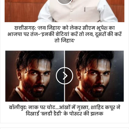
k
p
k
छत्तीसगढ़: ‘लव जिहाद’ को लेकर सीएम भूपेश का
भाजपा पर तंज-‘इनकी बेटियां करें तो लव, दूसरों की करें
तो जिहाद’
बॉलीवुड: नाक पर चोट...आंखों में गुस्सा, शाहिद कपूर ने
दिखाई 'ब्लडी डैडी' के पोस्टर की झलक