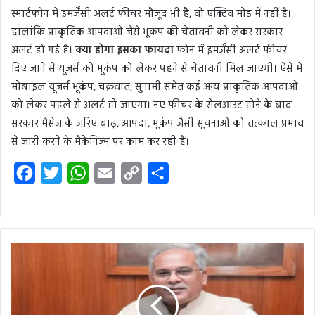
स्मार्टफोन में इमर्जेंसी अलर्ट फीचर मौजूद भी है, वो एक्टिव मोड में नहीं है।
हालांकि प्राकृतिक आपदाओं जैसे भूकंप की चेतावनी को लेकर सरकार
अलर्ट हो गई है।
क्या होगा इसका फायदा
फोन में इमर्जेंसी अलर्ट फीचर
दिए जाने से यूजर्स को भूकंप को लेकर पहने से चेतावनी मिल जाएगी। ऐसे में
मोबाइल यूजर्स भूकंप, चक्रवात, सुनामी समेत कई अन्य प्राकृतिक आपदाओं
को लेकर पहले से अलर्ट हो जाएगा। नए फीचर के रोलआउट होने के बाद
सरकार मैसेज के जरिए बाढ़, आपदा, भूकंप जैसी सूचनाओं को तत्काल प्रभाव
से जारी करने के मैकेनिज्म पर काम कर रही है।
F
T
W
E
C
S
a
w
h
m
o
h
c
i
a
a
p
a
e
t
t
i
y
r
b
t
s
l
L
e
o
e
A
i
o
r
p
n