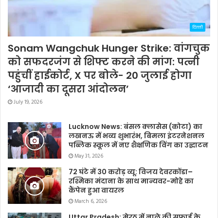
दिल्ली
Sonam Wangchuk Hunger Strike: वांगचुक
को सफदरजंग से शिफ्ट करने की मांग: पत्नी
पहुंचीं हाईकोर्ट, X पर बोले- 20 जुलाई होगा
‘आजादी का दूसरा आंदोलन’
July 19, 2026
Lucknow News: बंसल क्लासेस (कोटा) का
लखनऊ में भव्य शुभारंभ, बिमला इंटरनेशनल
पब्लिक स्कूल में नए शैक्षणिक विंग का उद्घाटन
May 31, 2026
72 घंटे में 30 करोड़ व्यू: विजय देवरकोंडा–
रश्मिका मंदाना के साथ मान्यवर-मोहे का
कैंपेन हुआ वायरल
March 6, 2026
Uttar Pradesh: मेरठ में नाले की सफाई के