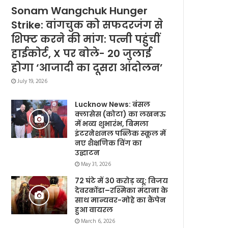
Sonam Wangchuk Hunger
Strike: वांगचुक को सफदरजंग से
शिफ्ट करने की मांग: पत्नी पहुंचीं
हाईकोर्ट, X पर बोले- 20 जुलाई
होगा ‘आजादी का दूसरा आंदोलन’
July 19, 2026
Lucknow News: बंसल
क्लासेस (कोटा) का लखनऊ
में भव्य शुभारंभ, बिमला
इंटरनेशनल पब्लिक स्कूल में
नए शैक्षणिक विंग का
उद्घाटन
May 31, 2026
72 घंटे में 30 करोड़ व्यू: विजय
देवरकोंडा–रश्मिका मंदाना के
साथ मान्यवर-मोहे का कैंपेन
हुआ वायरल
March 6, 2026