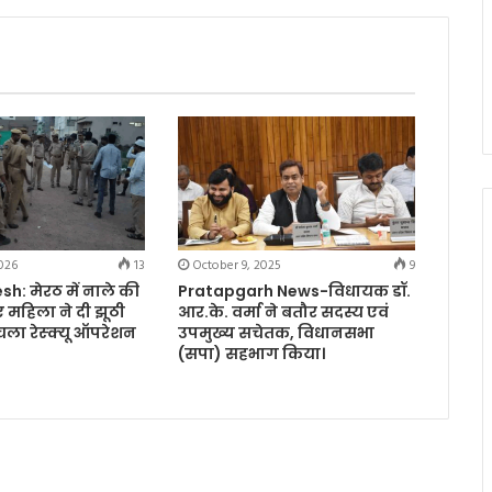
026
13
October 9, 2025
9
h: मेरठ में नाले की
Pratapgarh News-विधायक डॉ.
 महिला ने दी झूठी
आर.के. वर्मा ने बतौर सदस्य एवं
 चला रेस्क्यू ऑपरेशन
उपमुख्य सचेतक, विधानसभा
(सपा) सहभाग किया।