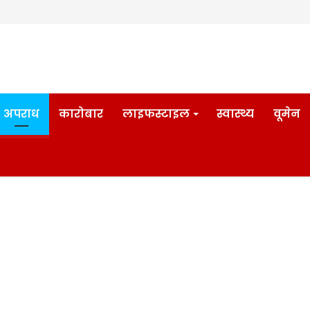
अपराध
कारोबार
लाइफस्टाइल
स्वास्थ्य
वूमेन