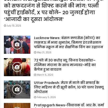
को सफदरजंग से शिफ्ट करने की मांग: पत्नी
पहुंचीं हाईकोर्ट, X पर बोले- 20 जुलाई होगा
‘आजादी का दूसरा आंदोलन’
July 19, 2026
Lucknow News: बंसल क्लासेस (कोटा) का
लखनऊ में भव्य शुभारंभ, बिमला इंटरनेशनल
पब्लिक स्कूल में नए शैक्षणिक विंग का उद्घाटन
May 31, 2026
72 घंटे में 30 करोड़ व्यू: विजय देवरकोंडा–
रश्मिका मंदाना के साथ मान्यवर-मोहे का
कैंपेन हुआ वायरल
March 6, 2026
Uttar Pradesh: मेरठ में नाले की सफाई के
लिए महिला ने दी झूठी कॉल, 10 घंटे चला रेस्क्यू
ऑपरेशन
February 5, 2026
Pratapgarh News-विधायक डॉ. आर.के. वर्मा