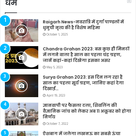
धर्म
Raigarh News-नवरात्रि में दुर्गा पाण्डलों में
धुनुची नृत्य की है विशेष महिमा
October 1, 2025
Chandra Grahan 2023: बस कुछ ही मिनटों
में लगने वाला है साल का पहला चंद्र ग्रहण,
जानें कहां-कहां दिखेगा इसका असर
May 5, 2023
Surya Grahan 2023: इस दिन लग रहा है
साल का पहला सूर्य ग्रहण, जानिए कहां देगा
दिखाई…
April 19, 2023
ज्ञानवापी पर फैसला टला, शिवलिंग की
वैज्ञानिक जांच को लेकर अब 11 अक्तूबर को होगा
निर्णय
October 7, 2022
ऐशबाग में जलेगा लखनऊ का सबसे ऊंचा