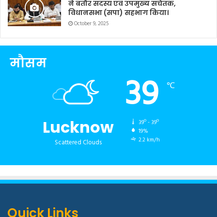
ने बतौर सदस्य एवं उपमुख्य सचेतक,
विधानसभा (सपा) सहभाग किया।
October 9, 2025
मौसम
39
℃
Lucknow
39º - 39º
19%
2.2 km/h
Scattered Clouds
Quick Links