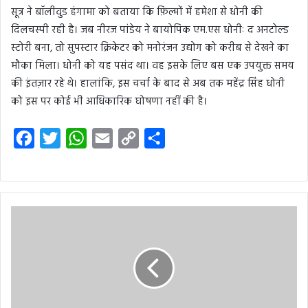
सूत्र ने बॉलीवुड हंगामा को बताया कि फ़िल्मों में हमेशा से धोनी की
दिलचस्पी रही है। जब नीरज पांडेय ने बायोपिक एम.एस धोनीः द अनटोल्ड
स्टोरी बना, तो सुपस्टार क्रिकेटर को मनोरंजन उद्योग को करीब से देखने का
मौका मिला। धोनी को यह पसंद था। वह इसके लिए बस एक उपयुक्त समय
की इंतज़ार रहे थे। हालांकि, इस चर्चा के बाद से अब तक महेंद्र सिंह धोनी
को इस पर कोई भी आधिकारिक घोषणा नहीं की है।
F
T
W
E
C
S
a
w
h
m
o
h
c
i
a
a
p
a
e
t
t
i
y
r
b
t
s
l
L
e
o
e
A
i
o
r
p
n
k
p
k