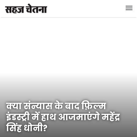
क्या संन्यास के बाद फ़िल्म
इंडस्ट्री में हाथ आजमाएंगे महेंद्र
सिंह धोनी?