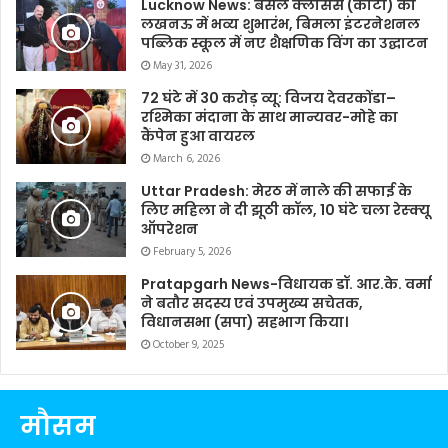
Lucknow News: बंसल क्लासेस (कोटा) का
लखनऊ में भव्य शुभारंभ, बिमला इंटरनेशनल
पब्लिक स्कूल में नए शैक्षणिक विंग का उद्घाटन
May 31, 2026
72 घंटे में 30 करोड़ व्यू: विजय देवरकोंडा–
रश्मिका मंदाना के साथ मान्यवर-मोहे का
कैंपेन हुआ वायरल
March 6, 2026
Uttar Pradesh: मेरठ में नाले की सफाई के
लिए महिला ने दी झूठी कॉल, 10 घंटे चला रेस्क्यू
ऑपरेशन
February 5, 2026
Pratapgarh News-विधायक डॉ. आर.के. वर्मा
ने बतौर सदस्य एवं उपमुख्य सचेतक,
विधानसभा (सपा) सहभाग किया।
October 9, 2025
मौसम