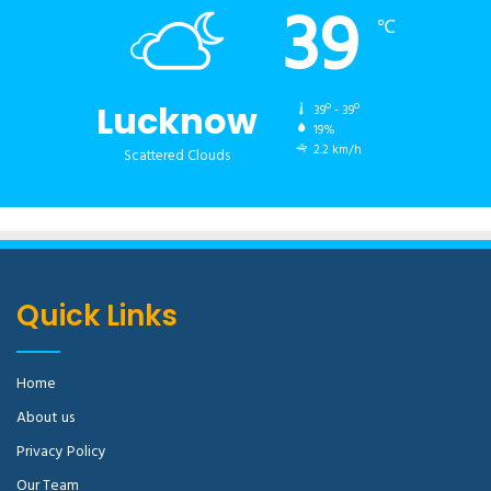
39
℃
Lucknow
39º - 39º
19%
2.2 km/h
Scattered Clouds
Quick Links
Home
About us
Privacy Policy
Our Team