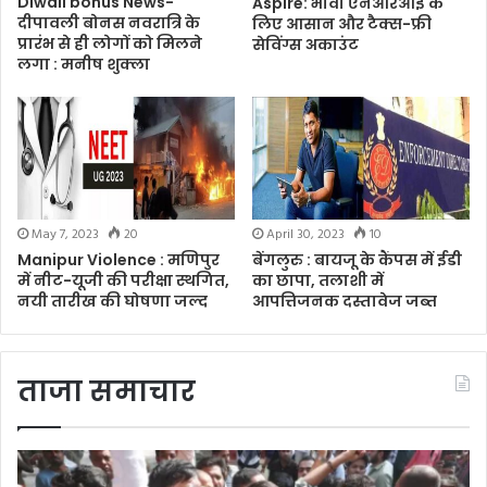
Diwali bonus News-
Aspire: भावी एनआरआई के
दीपावली बोनस नवरात्रि के
लिए आसान और टैक्स-फ्री
प्रारंभ से ही लोगों को मिलने
सेविंग्स अकाउंट
लगा : मनीष शुक्ला
May 7, 2023
20
April 30, 2023
10
Manipur Violence : मणिपुर
बेंगलुरु : बायजू के कैंपस में ईडी
में नीट-यूजी की परीक्षा स्थगित,
का छापा, तलाशी में
नयी तारीख की घोषणा जल्द
आपत्तिजनक दस्तावेज जब्त
ताजा समाचार