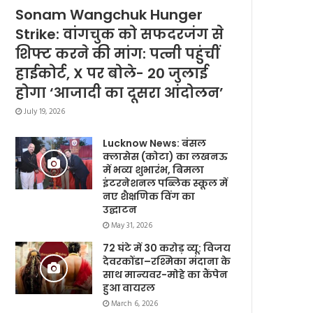
Sonam Wangchuk Hunger
Strike: वांगचुक को सफदरजंग से
शिफ्ट करने की मांग: पत्नी पहुंचीं
हाईकोर्ट, X पर बोले- 20 जुलाई
होगा ‘आजादी का दूसरा आंदोलन’
July 19, 2026
Lucknow News: बंसल
क्लासेस (कोटा) का लखनऊ
में भव्य शुभारंभ, बिमला
इंटरनेशनल पब्लिक स्कूल में
नए शैक्षणिक विंग का
उद्घाटन
May 31, 2026
72 घंटे में 30 करोड़ व्यू: विजय
देवरकोंडा–रश्मिका मंदाना के
साथ मान्यवर-मोहे का कैंपेन
हुआ वायरल
March 6, 2026