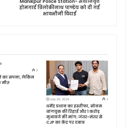
Manikpur Police Station- सेवानिवृत्त
होमगार्ड त्रिलोकीनाथ पाण्डेय को दी गई
भावभीनी विदाई
3
नने का सपना, लेकिन
क मौत
July 20, 2026
3
धर्मेंद्र प्रधान का इस्तीफा, सोनम
वांगचुक की रिहाई और 1 करोड़
मुआवजे की मांग; जंतर-मंतर से
CJP का केंद्र पर दबाव