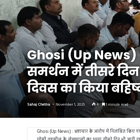
Link
Share
Ghosi (Up News) : 
समर्थन में तीसरे दि
दिवस का किया बहिष्
Sahaj Chetna
November 1, 2025
4
1 minute read
Ghosi (Up News) : भ्रष्टाचार के आरोप में निलंबित कि
घोसी तहसील के लेखपालों का धरना तीसरे दिन भी जारी रह