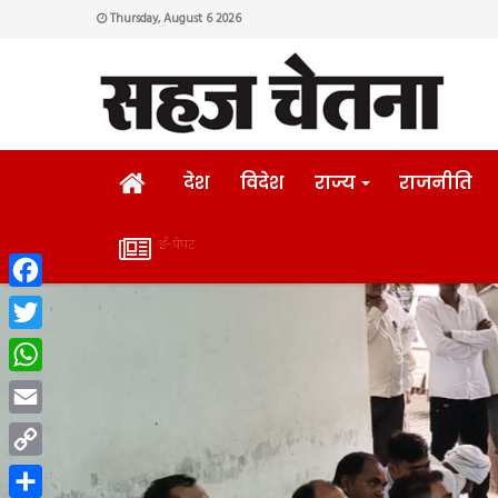
Thursday, August 6 2026
HOME
देश
विदेश
राज्य
राजनीति
ई-पेपर
ई-
Facebook
पेपर
Twitter
WhatsApp
Email
Copy