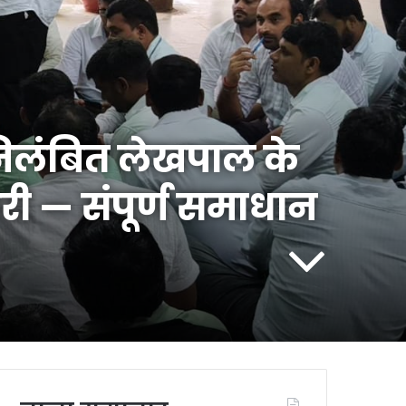
निलंबित लेखपाल के
री — संपूर्ण समाधान