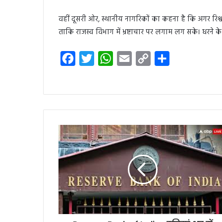
वहीं दूसरी ओर, स्थानीय नागरिकों का कहना है कि अगर रिश
ताकि राजस्व विभाग में भ्रष्टाचार पर लगाम लग सके। धरने 
F
T
W
E
C
S
a
w
h
m
o
h
c
i
a
a
p
a
e
t
t
i
y
r
b
t
s
l
L
e
o
e
A
i
o
r
p
n
k
p
k