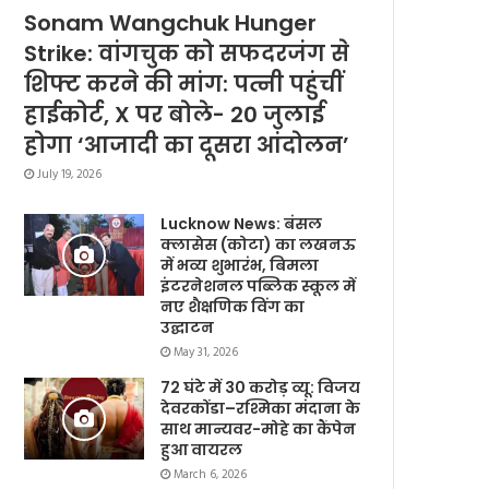
Sonam Wangchuk Hunger
Strike: वांगचुक को सफदरजंग से
शिफ्ट करने की मांग: पत्नी पहुंचीं
हाईकोर्ट, X पर बोले- 20 जुलाई
होगा ‘आजादी का दूसरा आंदोलन’
July 19, 2026
Lucknow News: बंसल
क्लासेस (कोटा) का लखनऊ
में भव्य शुभारंभ, बिमला
इंटरनेशनल पब्लिक स्कूल में
नए शैक्षणिक विंग का
उद्घाटन
May 31, 2026
72 घंटे में 30 करोड़ व्यू: विजय
देवरकोंडा–रश्मिका मंदाना के
साथ मान्यवर-मोहे का कैंपेन
हुआ वायरल
March 6, 2026