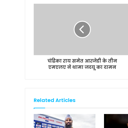
o
e
A
i
o
r
p
n
k
p
k
चंद्रिका राय समेत आरजेडी के तीन
एमएलए ने थामा जदयू का दामन
Related Articles