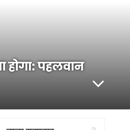
खना होगा: पहलवान