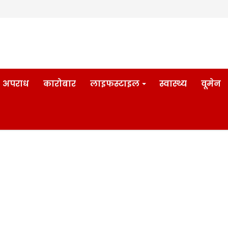
अपराध
कारोबार
लाइफस्टाइल
स्वास्थ्य
वूमेन