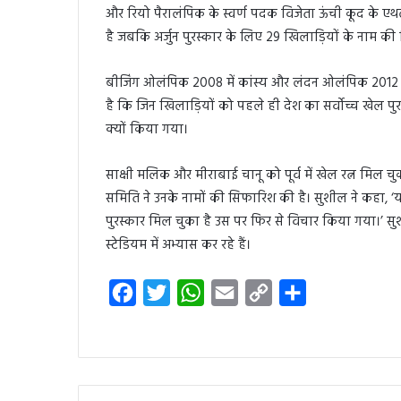
और रियो पैरालंपिक के स्वर्ण पदक विजेता ऊंची कूद के एथल
है जबकि अर्जुन पुरस्कार के लिए 29 खिलाड़ियों के नाम क
बीजिंग ओलंपिक 2008 में कांस्य और लंदन ओलंपिक 2012 
है कि जिन खिलाड़ियों को पहले ही देश का सर्वोच्च खेल पु
क्यों किया गया।
साक्षी मलिक और मीराबाई चानू को पूर्व में खेल रत्न मिल च
समिति ने उनके नामों की सिफारिश की है। सुशील ने कहा, ‘
पुरस्कार मिल चुका है उस पर फिर से विचार किया गया।’ स
स्टेडियम में अभ्यास कर रहे हैं।
F
T
W
E
C
S
a
w
h
m
o
h
c
i
a
a
p
a
e
t
t
i
y
r
b
t
s
l
L
e