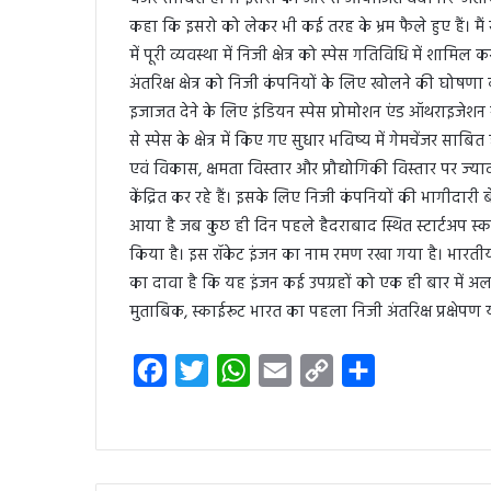
कहा कि इसरो को लेकर भी कई तरह के भ्रम फैले हुए हैं। म
में पूरी व्यवस्था में निजी क्षेत्र को स्पेस गतिविधि में 
अंतरिक्ष क्षेत्र को निजी कंपनियों के लिए खोलने की घोषणा
इजाजत देने के लिए इंडियन स्पेस प्रोमोशन एंड ऑथराइजेशन
से स्पेस के क्षेत्र में किए गए सुधार भविष्य में गेमचेंजर साब
एवं विकास, क्षमता विस्तार और प्रौद्योगिकी विस्तार पर ज्‍याद
केंद्र‍ित कर रहे हैं। इसके लिए निजी कंपनियों की भागीदार
आया है जब कुछ ही दिन पहले हैदराबाद स्थित स्टार्टअप स
किया है। इस रॉकेट इंजन का नाम रमण रखा गया है। भारतीय अंतर
का दावा है कि यह इंजन कई उपग्रहों को एक ही बार में अ
मुताबिक, स्काईरूट भारत का पहला निजी अंतरिक्ष प्रक्षेपण 
F
T
W
E
C
S
a
w
h
m
o
h
c
i
a
a
p
a
e
t
t
i
y
r