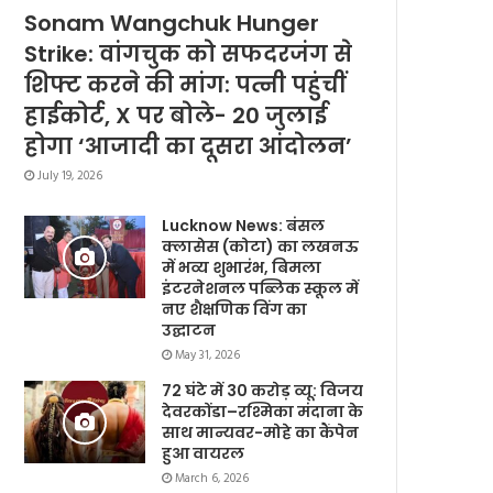
Sonam Wangchuk Hunger
Strike: वांगचुक को सफदरजंग से
शिफ्ट करने की मांग: पत्नी पहुंचीं
हाईकोर्ट, X पर बोले- 20 जुलाई
होगा ‘आजादी का दूसरा आंदोलन’
July 19, 2026
Lucknow News: बंसल
क्लासेस (कोटा) का लखनऊ
में भव्य शुभारंभ, बिमला
इंटरनेशनल पब्लिक स्कूल में
नए शैक्षणिक विंग का
उद्घाटन
May 31, 2026
72 घंटे में 30 करोड़ व्यू: विजय
देवरकोंडा–रश्मिका मंदाना के
साथ मान्यवर-मोहे का कैंपेन
हुआ वायरल
March 6, 2026