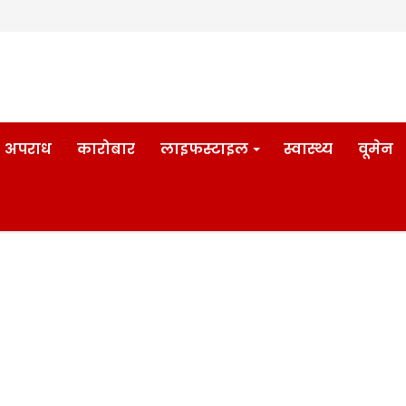
अपराध
कारोबार
लाइफस्टाइल
स्वास्थ्य
वूमेन