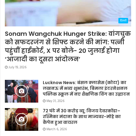
दिल्ली
Sonam Wangchuk Hunger Strike: वांगचुक
को सफदरजंग से शिफ्ट करने की मांग: पत्नी
पहुंचीं हाईकोर्ट, X पर बोले- 20 जुलाई होगा
‘आजादी का दूसरा आंदोलन’
July 19, 2026
Lucknow News: बंसल क्लासेस (कोटा) का
लखनऊ में भव्य शुभारंभ, बिमला इंटरनेशनल
पब्लिक स्कूल में नए शैक्षणिक विंग का उद्घाटन
May 31, 2026
72 घंटे में 30 करोड़ व्यू: विजय देवरकोंडा–
रश्मिका मंदाना के साथ मान्यवर-मोहे का
कैंपेन हुआ वायरल
March 6, 2026