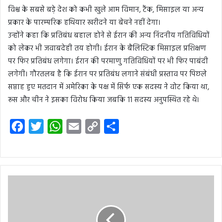
विश्व के सबसे बड़े देश को कभी खुले आम विमान, टैंक, मिसाइल या अन्य
प्रकार के पारम्परिक हथियार खरीदने या बेचने नहीं देगा।
उन्होंने कहा कि प्रतिबंध बहाल होने से ईरान की अन्य निंदनीय गतिविधियों
को लेकर भी जवाबदेही तय होगी। ईरान के बैलिस्टिक मिसाइल प्रशिक्षण
पर फिर प्रतिबंध लगेगा। ईरान की परमाणु गतिविधियों पर भी फिर पाबंदी
लगेगी। गौरतलब है कि ईरान पर प्रतिबंध लगाने संबंधी प्रस्ताव पर पिछले
सप्ताह हुए मतदान में अमेरिका के पक्ष में सिर्फ एक सदस्य ने वोट किया था,
रूस और चीन ने इसका विरोध किया जबकि 11 सदस्य अनुपस्थित रहे थे।
F
T
W
E
C
S
a
w
h
m
o
h
c
i
a
a
p
a
e
t
t
i
y
r
b
t
s
l
L
e
o
e
A
i
o
r
p
n