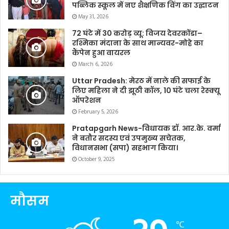
पब्लिक स्कूल में नए शैक्षणिक विंग का उद्घाटन
May 31, 2026
72 घंटे में 30 करोड़ व्यू: विजय देवरकोंडा–
रश्मिका मंदाना के साथ मान्यवर-मोहे का
कैंपेन हुआ वायरल
March 6, 2026
Uttar Pradesh: मेरठ में नाले की सफाई के
लिए महिला ने दी झूठी कॉल, 10 घंटे चला रेस्क्यू
ऑपरेशन
February 5, 2026
Pratapgarh News-विधायक डॉ. आर.के. वर्मा
ने बतौर सदस्य एवं उपमुख्य सचेतक,
विधानसभा (सपा) सहभाग किया।
October 9, 2025
मौसम
℃