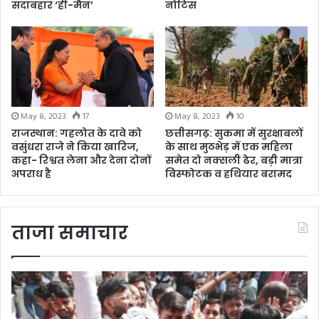
सदाबहार ‘ही-मैन’
नोटिस
May 8, 2023
17
May 8, 2023
10
राजस्थान: गहलोत के दावे को
छत्तीसगढ़: सुकमा में सुरक्षाबलों
वसुंधरा राजे ने किया खारिज,
के साथ मुठभेड़ में एक महिला
कहा- रिश्वत लेना और देना दोनों
समेत दो नक्सली ढेर, बड़ी मात्रा
अपराध है
विस्फोटक व हथियार बरामद
ताजा समाचार