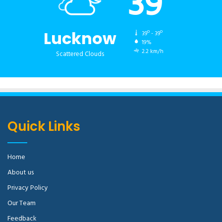
39
Lucknow
39º - 39º
19%
2.2 km/h
Scattered Clouds
Quick Links
Home
About us
Privacy Policy
Our Team
Feedback