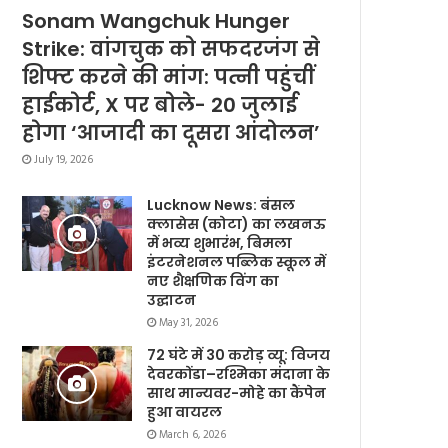
Sonam Wangchuk Hunger
Strike: वांगचुक को सफदरजंग से
शिफ्ट करने की मांग: पत्नी पहुंचीं
हाईकोर्ट, X पर बोले- 20 जुलाई
होगा ‘आजादी का दूसरा आंदोलन’
July 19, 2026
Lucknow News: बंसल
क्लासेस (कोटा) का लखनऊ
में भव्य शुभारंभ, बिमला
इंटरनेशनल पब्लिक स्कूल में
नए शैक्षणिक विंग का
उद्घाटन
May 31, 2026
72 घंटे में 30 करोड़ व्यू: विजय
देवरकोंडा–रश्मिका मंदाना के
साथ मान्यवर-मोहे का कैंपेन
हुआ वायरल
March 6, 2026