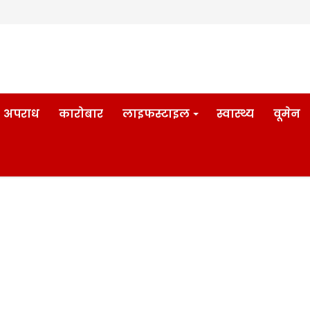
अपराध
कारोबार
लाइफस्टाइल
स्वास्थ्य
वूमेन