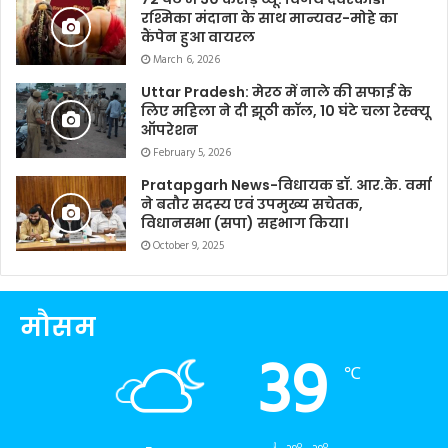
रश्मिका मंदाना के साथ मान्यवर-मोहे का
कैंपेन हुआ वायरल
March 6, 2026
Uttar Pradesh: मेरठ में नाले की सफाई के
लिए महिला ने दी झूठी कॉल, 10 घंटे चला रेस्क्यू
ऑपरेशन
February 5, 2026
Pratapgarh News-विधायक डॉ. आर.के. वर्मा
ने बतौर सदस्य एवं उपमुख्य सचेतक,
विधानसभा (सपा) सहभाग किया।
October 9, 2025
मौसम
39
℃