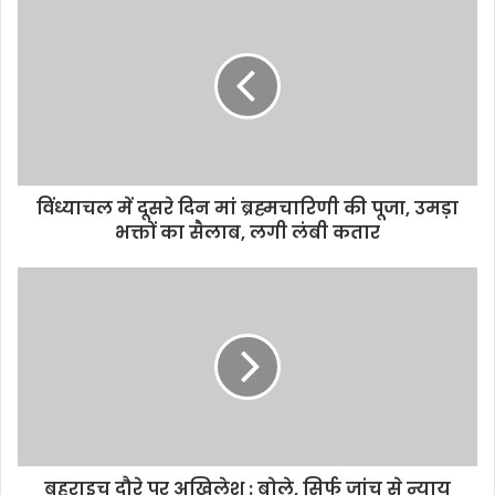
b
t
s
l
L
e
o
e
A
i
o
r
p
n
k
p
k
विंध्याचल में दूसरे दिन मां ब्रह्मचारिणी की पूजा, उमड़ा
भक्तों का सैलाब, लगी लंबी कतार
बहराइच दौरे पर अखिलेश : बोले, सिर्फ जांच से न्याय