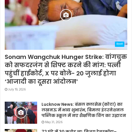
दिल्ली
Sonam Wangchuk Hunger Strike: वांगचुक
को सफदरजंग से शिफ्ट करने की मांग: पत्नी
पहुंचीं हाईकोर्ट, X पर बोले- 20 जुलाई होगा
‘आजादी का दूसरा आंदोलन’
July 19, 2026
Lucknow News: बंसल क्लासेस (कोटा) का
लखनऊ में भव्य शुभारंभ, बिमला इंटरनेशनल
पब्लिक स्कूल में नए शैक्षणिक विंग का उद्घाटन
May 31, 2026
72 घंटे में 30 करोड़ व्यू: विजय देवरकोंडा–