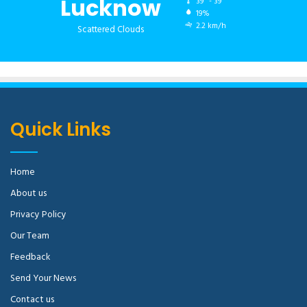
Lucknow
39º - 39º
19%
2.2 km/h
Scattered Clouds
Quick Links
Home
About us
Privacy Policy
Our Team
Feedback
Send Your News
Contact us