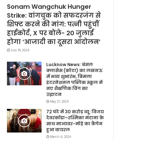
Sonam Wangchuk Hunger
Strike: वांगचुक को सफदरजंग से
शिफ्ट करने की मांग: पत्नी पहुंचीं
हाईकोर्ट, X पर बोले- 20 जुलाई
होगा ‘आजादी का दूसरा आंदोलन’
July 19, 2026
Lucknow News: बंसल
क्लासेस (कोटा) का लखनऊ
में भव्य शुभारंभ, बिमला
इंटरनेशनल पब्लिक स्कूल में
नए शैक्षणिक विंग का
उद्घाटन
May 31, 2026
72 घंटे में 30 करोड़ व्यू: विजय
देवरकोंडा–रश्मिका मंदाना के
साथ मान्यवर-मोहे का कैंपेन
हुआ वायरल
March 6, 2026