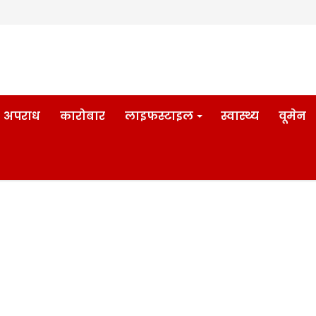
अपराध
कारोबार
लाइफस्टाइल
स्वास्थ्य
वूमेन