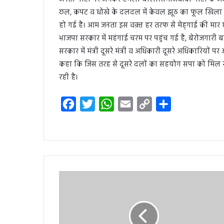
छल, कपट व धोखे के दलदल में केवल झूठ का फूल खिला रही
हो गई है। आम जनता इस वक़्त हर तरफ से मेह्गाई की मार
भाजपा सरकार में महंगाई चरम पर पहुंच गई है, बेरोजगारी ब
सरकार में मंत्री दूसरे मंत्री व अधिकारी दूसरे अधिकारियों प
कहा कि जिस तरह से दूसरे दलों का सहयोग सपा को मिल रह
रही है।
F
T
W
E
C
S
a
w
h
m
o
h
c
i
a
a
p
a
e
t
t
i
y
r
b
t
s
l
L
e
o
e
A
i
o
r
p
n
k
p
k