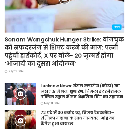
दिल्ली
Sonam Wangchuk Hunger Strike: वांगचुक
को सफदरजंग से शिफ्ट करने की मांग: पत्नी
पहुंचीं हाईकोर्ट, X पर बोले- 20 जुलाई होगा
‘आजादी का दूसरा आंदोलन’
July 19, 2026
Lucknow News: बंसल क्लासेस (कोटा) का
लखनऊ में भव्य शुभारंभ, बिमला इंटरनेशनल
पब्लिक स्कूल में नए शैक्षणिक विंग का उद्घाटन
May 31, 2026
72 घंटे में 30 करोड़ व्यू: विजय देवरकोंडा–
रश्मिका मंदाना के साथ मान्यवर-मोहे का
कैंपेन हुआ वायरल