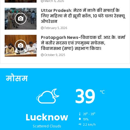
March 6, 2026
Uttar Pradesh: मेरठ में नाले की सफाई के
लिए महिला ने दी झूठी कॉल, 10 घंटे चला रेस्क्यू
ऑपरेशन
February 5, 2026
Pratapgarh News-विधायक डॉ. आर.के. वर्मा
ने बतौर सदस्य एवं उपमुख्य सचेतक,
विधानसभा (सपा) सहभाग किया।
October 9, 2025
मौसम
39
℃
Lucknow
39º - 39º
19%
2.2 km/h
Scattered Clouds