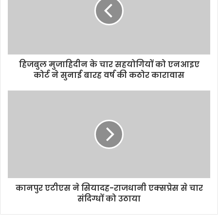
o
r
p
n
k
p
k
हिजबुल मुजाहिदीन के चार सहयोगियों को एनआइए
कोर्ट ने सुनाई बारह वर्ष की कठोर कारावास
कानपुर एटीएस ने सियादह-राजधानी एक्‍सप्रेस से चार
संदिग्धों को उठाया