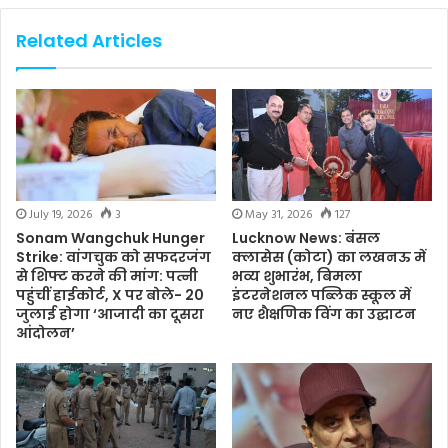
Related Articles
July 19, 2026
3
May 31, 2026
127
Sonam Wangchuk Hunger
Lucknow News: बंसल
Strike: वांगचुक को सफदरजंग
क्लासेस (कोटा) का लखनऊ में
से शिफ्ट करने की मांग: पत्नी
भव्य शुभारंभ, बिमला
पहुंचीं हाईकोर्ट, X पर बोले- 20
इंटरनेशनल पब्लिक स्कूल में
जुलाई होगा ‘आजादी का दूसरा
नए शैक्षणिक विंग का उद्घाटन
आंदोलन’