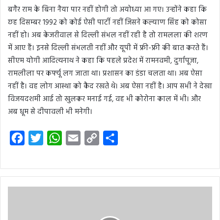
बगैर राम के बिना नैया पार नहीं होगी तो अयोध्या आ गए। उन्होंने कहा कि
छह दिसम्बर 1992 को कोई ऐसी पार्टी नहीं जिसने कल्याण सिंह को कोसा
नहीं हो। अब केजरीवाल से दिल्ली संभल नहीं रही है तो रामलला की शरण
में आए हैं। इनसे दिल्ली संभलती नहीं और यूपी में फ्री-फ्री की बात करते हैं।
सीएम योगी आदित्यनाथ ने कहा कि पहले प्रदेश में रामनवमी, दुर्गापूजा,
रामलीला पर कर्फ्यू लग जाता था। प्रशासन का डंडा चलता था। अब ऐसा
नहीं है। वह लोग आस्था को कैद रखते थे। अब ऐसा नहीं है। आप सभी ने देखा
विजयदशमी आई तो खुलकर मनाई गई, वह भी कोरोना काल में भी। और
अब धूम से दीपावली भी मनेगी।
F
T
W
E
C
S
a
w
h
m
o
h
c
i
a
a
p
a
e
t
t
i
y
r
b
t
s
l
L
e
o
e
A
i