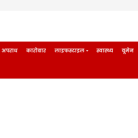
अपराध
कारोबार
लाइफस्टाइल
स्वास्थ्य
वूमेन