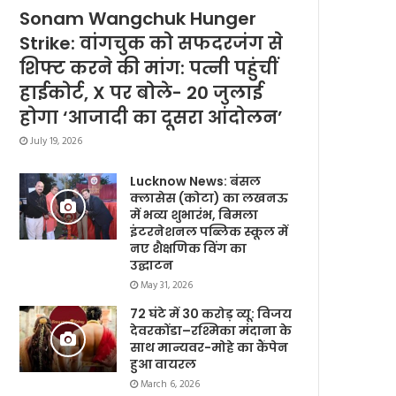
Sonam Wangchuk Hunger
Strike: वांगचुक को सफदरजंग से
शिफ्ट करने की मांग: पत्नी पहुंचीं
हाईकोर्ट, X पर बोले- 20 जुलाई
होगा ‘आजादी का दूसरा आंदोलन’
July 19, 2026
Lucknow News: बंसल
क्लासेस (कोटा) का लखनऊ
में भव्य शुभारंभ, बिमला
इंटरनेशनल पब्लिक स्कूल में
नए शैक्षणिक विंग का
उद्घाटन
May 31, 2026
72 घंटे में 30 करोड़ व्यू: विजय
देवरकोंडा–रश्मिका मंदाना के
साथ मान्यवर-मोहे का कैंपेन
हुआ वायरल
March 6, 2026