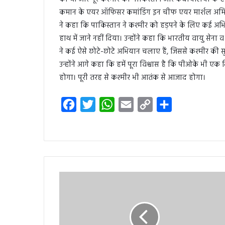
कमान के एयर ऑफिसर कमांडिंग इन चीफ एयर मार्शल अमित 
ने कहा कि पाकिस्तान ने कश्मीर को हड़पने के लिए कई अभ
हाथ में जाने नहीं दिया। उन्होंने कहा कि भारतीय वायु सेन
ने कई ऐसे छोटे-छोटे अभियान चलाए हैं, जिससे कश्मीर की सुरक्
उन्होंने आगे कहा कि हमें पूरा विश्वास है कि पीओके भी एक
होगा। पूरी तरह से कश्मीर भी आतंक से आजाद होगा।
F
T
W
E
C
S
a
w
h
m
o
h
c
i
a
a
p
a
e
t
t
i
y
r
b
t
s
l
L
e
o
e
A
i
o
r
p
n
k
p
k