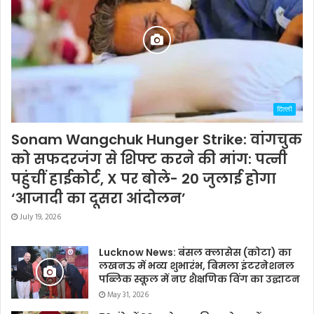
दिल्ली
Sonam Wangchuk Hunger Strike: वांगचुक
को सफदरजंग से शिफ्ट करने की मांग: पत्नी
पहुंचीं हाईकोर्ट, X पर बोले- 20 जुलाई होगा
‘आजादी का दूसरा आंदोलन’
July 19, 2026
Lucknow News: बंसल क्लासेस (कोटा) का
लखनऊ में भव्य शुभारंभ, बिमला इंटरनेशनल
पब्लिक स्कूल में नए शैक्षणिक विंग का उद्घाटन
May 31, 2026