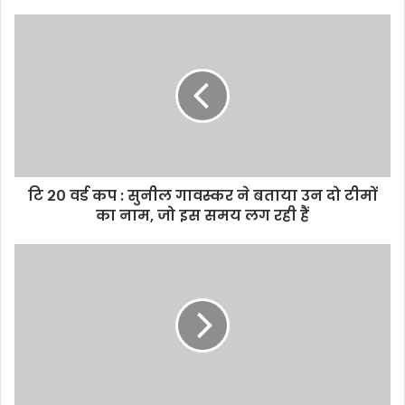
e
t
t
i
y
r
b
t
s
l
L
e
o
e
A
i
o
r
p
n
k
p
k
टि २० वर्ड कप : सुनील गावस्कर ने बताया उन दो टीमों
का नाम, जो इस समय लग रही हैं