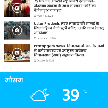
72 घंटे में 30 करोड़ व्यू: विजय देवरकोंडा–
रश्मिका मंदाना के साथ मान्यवर-मोहे का
कैंपेन हुआ वायरल
March 6, 2026
Uttar Pradesh: मेरठ में नाले की सफाई के
लिए महिला ने दी झूठी कॉल, 10 घंटे चला रेस्क्यू
ऑपरेशन
February 5, 2026
Pratapgarh News-विधायक डॉ. आर.के. वर्मा
ने बतौर सदस्य एवं उपमुख्य सचेतक,
विधानसभा (सपा) सहभाग किया।
October 9, 2025
मौसम
39
℃