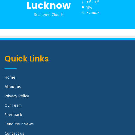
Lucknow
39º - 39º
19%
2.2 km/h
Scattered Clouds
Quick Links
Home
About us
Privacy Policy
Our Team
Feedback
Send Your News
Contact us