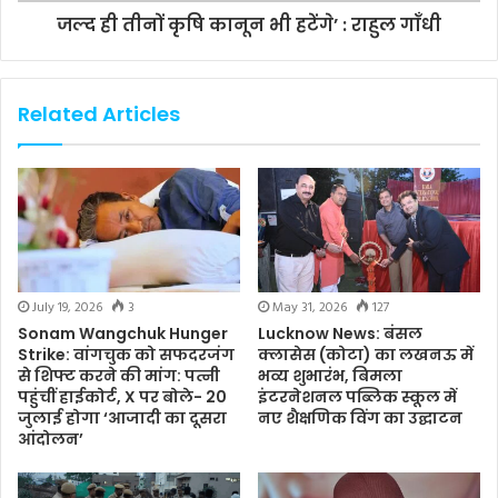
जल्द ही तीनों कृषि कानून भी हटेंगे’ : राहुल गाँधी
Related Articles
July 19, 2026
3
May 31, 2026
127
Sonam Wangchuk Hunger
Lucknow News: बंसल
Strike: वांगचुक को सफदरजंग
क्लासेस (कोटा) का लखनऊ में
से शिफ्ट करने की मांग: पत्नी
भव्य शुभारंभ, बिमला
पहुंचीं हाईकोर्ट, X पर बोले- 20
इंटरनेशनल पब्लिक स्कूल में
जुलाई होगा ‘आजादी का दूसरा
नए शैक्षणिक विंग का उद्घाटन
आंदोलन’