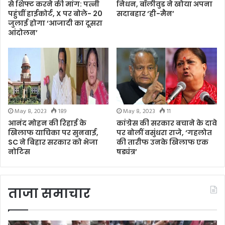
से शिफ्ट करने की मांग: पत्नी
निधन, बॉलीवुड ने खोया अपना
पहुंचीं हाईकोर्ट, X पर बोले- 20
सदाबहार ‘ही-मैन’
जुलाई होगा ‘आजादी का दूसरा
आंदोलन’
May 8, 2023
189
May 8, 2023
11
आनंद मोहन की रिहाई के
कांग्रेस की सरकार बचाने के दावे
खिलाफ याचिका पर सुनवाई,
पर बोलीं वसुंधरा राजे, ‘गहलोत
SC ने बिहार सरकार को भेजा
की तारीफ उनके खिलाफ एक
नोटिस
षड्यंत्र’
ताजा समाचार