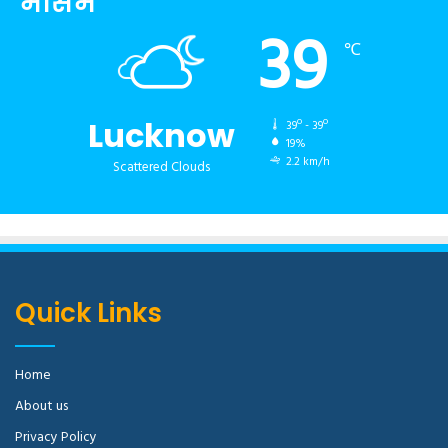
मौसम
39
℃
Lucknow
39º - 39º
19%
2.2 km/h
Scattered Clouds
Quick Links
Home
About us
Privacy Policy