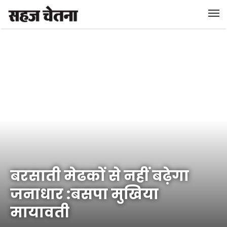
बरसाती मेढकों से नहीं बढ़ेगा
जनाधार :बसपा मुखिया
मायावती