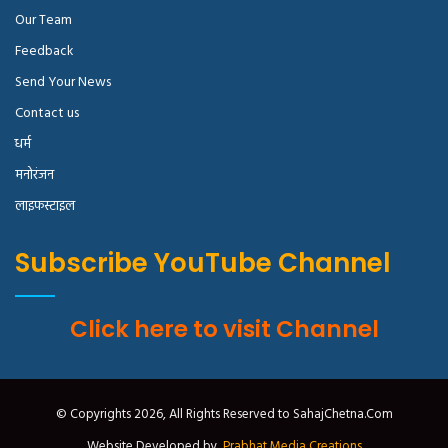
Our Team
Feedback
Send Your News
Contact us
धर्म
मनोरंजन
लाइफस्टाइल
Subscribe YouTube Channel
Click here to visit Channel
© Copyrights 2026, All Rights Reserved to SahajChetna.Com
Website Developed by
Prabhat Media Creations