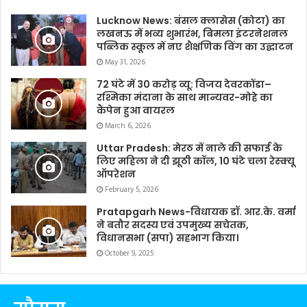
Lucknow News: बंसल क्लासेस (कोटा) का
लखनऊ में भव्य शुभारंभ, बिमला इंटरनेशनल
पब्लिक स्कूल में नए शैक्षणिक विंग का उद्घाटन
May 31, 2026
72 घंटे में 30 करोड़ व्यू: विजय देवरकोंडा–
रश्मिका मंदाना के साथ मान्यवर-मोहे का
कैंपेन हुआ वायरल
March 6, 2026
Uttar Pradesh: मेरठ में नाले की सफाई के
लिए महिला ने दी झूठी कॉल, 10 घंटे चला रेस्क्यू
ऑपरेशन
February 5, 2026
Pratapgarh News-विधायक डॉ. आर.के. वर्मा
ने बतौर सदस्य एवं उपमुख्य सचेतक,
विधानसभा (सपा) सहभाग किया।
October 9, 2025