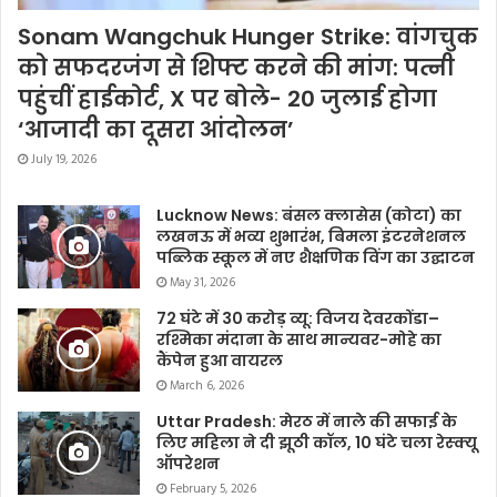
Sonam Wangchuk Hunger Strike: वांगचुक
को सफदरजंग से शिफ्ट करने की मांग: पत्नी
पहुंचीं हाईकोर्ट, X पर बोले- 20 जुलाई होगा
‘आजादी का दूसरा आंदोलन’
July 19, 2026
Lucknow News: बंसल क्लासेस (कोटा) का
लखनऊ में भव्य शुभारंभ, बिमला इंटरनेशनल
पब्लिक स्कूल में नए शैक्षणिक विंग का उद्घाटन
May 31, 2026
72 घंटे में 30 करोड़ व्यू: विजय देवरकोंडा–
रश्मिका मंदाना के साथ मान्यवर-मोहे का
कैंपेन हुआ वायरल
March 6, 2026
Uttar Pradesh: मेरठ में नाले की सफाई के
लिए महिला ने दी झूठी कॉल, 10 घंटे चला रेस्क्यू
ऑपरेशन
February 5, 2026