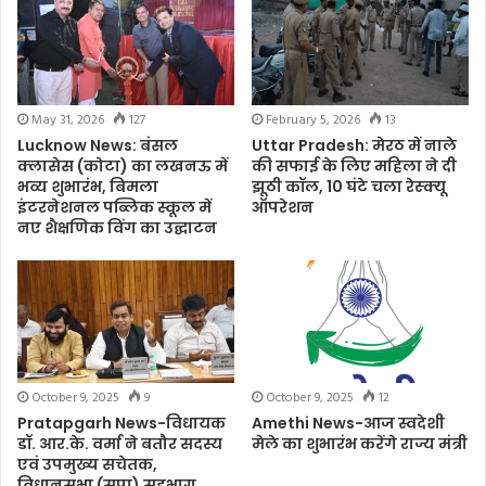
May 31, 2026
127
February 5, 2026
13
Lucknow News: बंसल
Uttar Pradesh: मेरठ में नाले
क्लासेस (कोटा) का लखनऊ में
की सफाई के लिए महिला ने दी
भव्य शुभारंभ, बिमला
झूठी कॉल, 10 घंटे चला रेस्क्यू
इंटरनेशनल पब्लिक स्कूल में
ऑपरेशन
नए शैक्षणिक विंग का उद्घाटन
October 9, 2025
9
October 9, 2025
12
Pratapgarh News-विधायक
Amethi News-आज स्वदेशी
डॉ. आर.के. वर्मा ने बतौर सदस्य
मेले का शुभारंभ करेंगे राज्य मंत्री
एवं उपमुख्य सचेतक,
विधानसभा (सपा) सहभाग