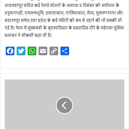
शाहजहांपुर सहित कई रेलवे स्टेशनों के अलावा 6 दिसंबर को अयोध्या के
हनुमानगढ़ी, रामजन्मभूमि, इलाहाबाद, गाजियाबाद, मेरठ, मुजफ्फरनगर और
सहारनपुर समेत उत्तर प्रदेश के कई मंदिरों को बम से उड़ाने की भी धमकी दी
गई है। मेरठ में मुख्यमंत्री के बृहस्पतिवार के प्रस्तावित दौरे के मद्देनजर पुलिस
प्रशासन ने चौकसी बढ़ा दी है।
F
T
W
E
C
S
a
w
h
m
o
h
c
i
a
a
p
a
e
t
t
i
y
r
b
t
s
l
L
e
o
e
A
i
o
r
p
n
k
p
k