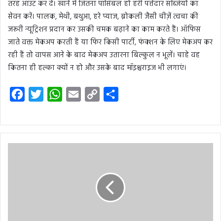
तरह आउट कर दें। खाने में जितना पॉसिबल हो हरी पत्तेदार सब्जियों का
सेवन करें। पालक, मेथी, बथुआ, हरे प्याज, ब्रोकली जैसी चीज़ें त्वचा की
जरूरी न्यूट्रिशन प्रदान कर उसकी चमक बढ़ाने का काम करते हैं। ऑफिस
जाते वक्त मेकअप करती हैं या फिर किसी पार्टी, फंक्शन के लिए मेकअप कर
रही हैं तो वापस आने के बाद मेकअप उतारना बिल्कुल न भूलें। चाहे वह
कितना ही हल्का क्यों न हो और उसके बाद मॉइश्चराइज भी लगाएं।
F
T
W
E
C
S
a
w
h
m
o
h
c
i
a
a
p
a
e
t
t
i
y
r
b
t
s
l
L
e
o
e
A
i
o
r
p
n
k
p
k