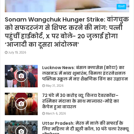
दिल्ली
Sonam Wangchuk Hunger Strike: वांगचुक
को सफदरजंग से शिफ्ट करने की मांग: पत्नी
पहुंचीं हाईकोर्ट, X पर बोले- 20 जुलाई होगा
‘आजादी का दूसरा आंदोलन’
July 19, 2026
Lucknow News: बंसल क्लासेस (कोटा) का
लखनऊ में भव्य शुभारंभ, बिमला इंटरनेशनल
पब्लिक स्कूल में नए शैक्षणिक विंग का उद्घाटन
May 31, 2026
72 घंटे में 30 करोड़ व्यू: विजय देवरकोंडा–
रश्मिका मंदाना के साथ मान्यवर-मोहे का
कैंपेन हुआ वायरल
March 6, 2026
Uttar Pradesh: मेरठ में नाले की सफाई के
लिए महिला ने दी झूठी कॉल, 10 घंटे चला रेस्क्यू