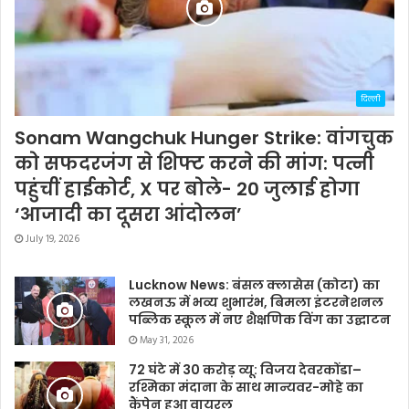
दिल्ली
Sonam Wangchuk Hunger Strike: वांगचुक
को सफदरजंग से शिफ्ट करने की मांग: पत्नी
पहुंचीं हाईकोर्ट, X पर बोले- 20 जुलाई होगा
‘आजादी का दूसरा आंदोलन’
July 19, 2026
Lucknow News: बंसल क्लासेस (कोटा) का
लखनऊ में भव्य शुभारंभ, बिमला इंटरनेशनल
पब्लिक स्कूल में नए शैक्षणिक विंग का उद्घाटन
May 31, 2026
72 घंटे में 30 करोड़ व्यू: विजय देवरकोंडा–
रश्मिका मंदाना के साथ मान्यवर-मोहे का
कैंपेन हुआ वायरल