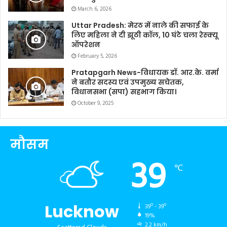
March 6, 2026
Uttar Pradesh: मेरठ में नाले की सफाई के
लिए महिला ने दी झूठी कॉल, 10 घंटे चला रेस्क्यू
ऑपरेशन
February 5, 2026
Pratapgarh News-विधायक डॉ. आर.के. वर्मा
ने बतौर सदस्य एवं उपमुख्य सचेतक,
विधानसभा (सपा) सहभाग किया।
October 9, 2025
मौसम
39
℃
Lucknow
39º - 39º
19%
2.2 km/h