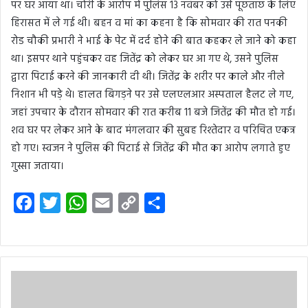
पर घर आया था। चोरी के आरोप में पुलिस 13 नवंबर को उसे पूछताछ के लिए
हिरासत में ले गई थी। बहन व मां का कहना है कि सोमवार की रात पनकी
रोड चौकी प्रभारी ने भाई के पेट में दर्द होने की बात कहकर ले जाने को कहा
था। इसपर थाने पहुंचकर वह जितेंद्र को लेकर घर आ गए थे, उसने पुलिस
द्वारा पिटाई करने की जानकारी दी थी। जितेंद्र के शरीर पर काले और नीले
निशान भी पड़े थे। हालत बिगड़ने पर उसे एलएलआर अस्पताल हैलट ले गए,
जहां उपचार के दौरान सोमवार की रात करीब 11 बजे जितेंद्र की मौत हो गई।
शव घर पर लेकर आने के बाद मंगलवार की सुबह रिश्तेदार व परिचित एकत्र
हो गए। स्वजन ने पुलिस की पिटाई से जितेंद्र की मौत का आरोप लगाते हुए
गुस्सा जताया।
F
T
W
E
C
S
a
w
h
m
o
h
c
i
a
a
p
a
e
t
t
i
y
r
b
t
s
l
L
e
o
e
A
i