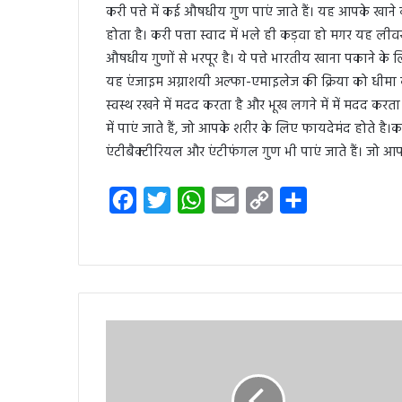
करी पत्ते में कई औषधीय गुण पाएं जाते हैं। यह आपके खाने 
होता है। करी पत्ता स्वाद में भले ही कड़वा हो मगर यह लीव
औषधीय गुणों से भरपूर है। ये पत्ते भारतीय खाना पकाने के 
यह एंजाइम अग्नाशयी अल्फा-एमाइलेज की क्रिया को धीमा कर दे
स्वस्थ रखने में मदद करता है और भूख लगने में में मदद करता
में पाएं जाते हैं, जो आपके शरीर के लिए फायदेमंद होते है।
एंटीबैक्टीरियल और एंटीफंगल गुण भी पाएं जाते हैं। जो आपको 
F
T
W
E
C
S
a
w
h
m
o
h
c
i
a
a
p
a
e
t
t
i
y
r
b
t
s
l
L
e
o
e
A
i
o
r
p
n
k
p
k