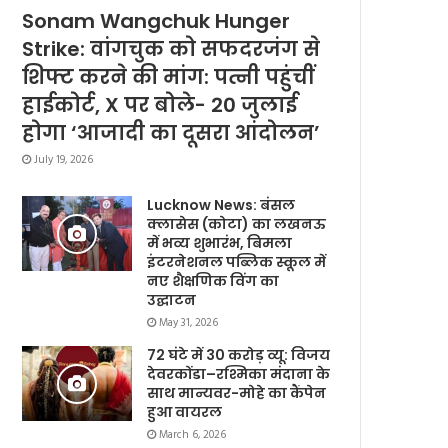
Sonam Wangchuk Hunger
Strike: वांगचुक को सफदरजंग से
शिफ्ट करने की मांग: पत्नी पहुंचीं
हाईकोर्ट, X पर बोले- 20 जुलाई
होगा ‘आजादी का दूसरा आंदोलन’
July 19, 2026
Lucknow News: बंसल
क्लासेस (कोटा) का लखनऊ
में भव्य शुभारंभ, बिमला
इंटरनेशनल पब्लिक स्कूल में
नए शैक्षणिक विंग का
उद्घाटन
May 31, 2026
72 घंटे में 30 करोड़ व्यू: विजय
देवरकोंडा–रश्मिका मंदाना के
साथ मान्यवर-मोहे का कैंपेन
हुआ वायरल
March 6, 2026