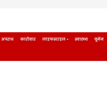
अपराध
कारोबार
लाइफस्टाइल
स्वास्थ्य
वूमेन